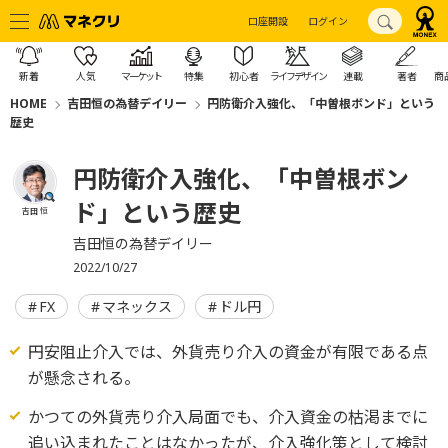
口座開設
ログイン
新着
人気
マーケット
特集
初心者
ライフデザイン
連載
著者
商
HOME
吉田恒の為替デイリー
円防衛介入強化、「中曽根ボンド」という
歴史
円防衛介入強化、「中曽根ボン
ド」という歴史
吉田 恒
吉田恒の為替デイリー
2022/10/27
FX
マネックス
ドル円
円安阻止介入では、外貨売り介入の資金が有限である点
が懸念される。
かつての外貨売り介入局面でも、介入資金の枯渇までに
追い込まれたことはなかったが、介入強化策として検討