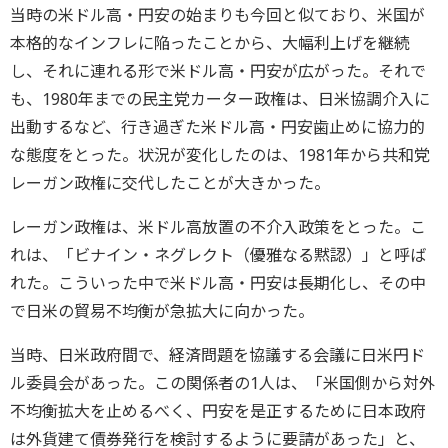
当時の米ドル高・円安の始まりも今回と似ており、米国が
本格的なインフレに陥ったことから、大幅利上げを継続
し、それに連れる形で米ドル高・円安が広がった。それで
も、1980年までの民主党カーター政権は、日米協調介入に
出動するなど、行き過ぎた米ドル高・円安歯止めに協力的
な態度をとった。状況が変化したのは、1981年から共和党
レーガン政権に交代したことが大きかった。
レーガン政権は、米ドル高放置の不介入政策をとった。こ
れは、「ビナイン・ネグレクト（優雅なる黙認）」と呼ば
れた。こういった中で米ドル高・円安は長期化し、その中
で日米の貿易不均衡が急拡大に向かった。
当時、日米政府間で、経済問題を協議する会議に日米円ド
ル委員会があった。この関係者の1人は、「米国側から対外
不均衡拡大を止めるべく、円安を是正するために日本政府
は外貨建て債券発行を検討するように要請があった」と、