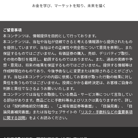
お金を学び、マーケットを知り、未来を描く
ご留意事項
本コンテンツは、情報提供を目的として行っております。
本コンテンツは、当社や当社が信頼できると考える情報源から提供されたもの
を提供していますが、当社はその正確性や完全性について意見を表明し、また
保証するものではございません。有価証券の購入、売却、デリバティブ取引、
その他の取引を推奨し、勧誘するものではありません。また、過去の実績や予
想・意見は、将来の結果を保証するものではございません。提供する情報等は
作成時現在のものであり、今後予告なしに変更または削除されることがござい
ます。当社は本コンテンツの内容に依拠してお客様が取った行動の結果に対し
責任を負うものではございません。投資にかかる最終決定は、お客様ご自身の
判断と責任でなさるようお願いいたします。
本コンテンツでは当社でお取扱している商品・サービス等について言及してい
る部分があります。商品ごとに手数料等およびリスクは異なりますので、詳し
くは「契約締結前交付書面」、「上場有価証券等書面」、「目論見書」、「目
論見書補完書面」または当社ウェブサイトの「
リスク・手数料などの重要事項
に関する説明
」をよくお読みください。