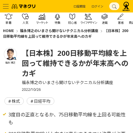
口座開設
ログイン
新着
人気
マーケット
特集
初心者
ライフデザイン
連載
著者
商
HOME
福永博之のいまさら聞けないテクニカル分析講座
【日本株】200
日移動平均線を上回って維持できるかが年末高へのカギ
【日本株】200日移動平均線を上
回って維持できるかが年末高への
福永 博之
カギ
福永博之のいまさら聞けないテクニカル分析講座
2022/10/26
株式
日経平均
3度目の正直となるか、75日移動平均線を上回る可能性
も