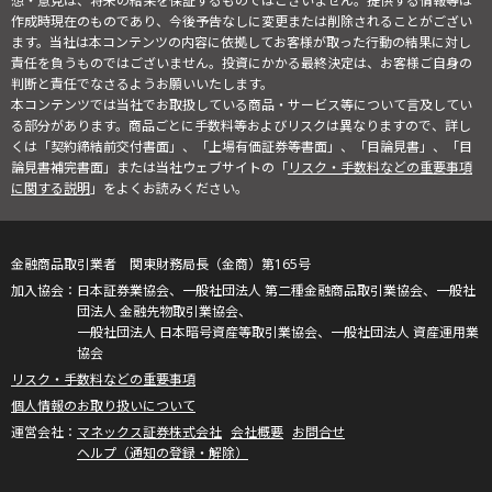
想・意見は、将来の結果を保証するものではございません。提供する情報等は
作成時現在のものであり、今後予告なしに変更または削除されることがござい
ます。当社は本コンテンツの内容に依拠してお客様が取った行動の結果に対し
責任を負うものではございません。投資にかかる最終決定は、お客様ご自身の
判断と責任でなさるようお願いいたします。
本コンテンツでは当社でお取扱している商品・サービス等について言及してい
る部分があります。商品ごとに手数料等およびリスクは異なりますので、詳し
くは「契約締結前交付書面」、「上場有価証券等書面」、「目論見書」、「目
論見書補完書面」または当社ウェブサイトの「
リスク・手数料などの重要事項
に関する説明
」をよくお読みください。
金融商品取引業者 関東財務局長（金商）第165号
日本証券業協会、一般社団法人 第二種金融商品取引業協会、一般社
団法人 金融先物取引業協会、
一般社団法人 日本暗号資産等取引業協会、一般社団法人 資産運用業
協会
リスク・手数料などの重要事項
個人情報のお取り扱いについて
マネックス証券株式会社
会社概要
お問合せ
ヘルプ（通知の登録・解除）