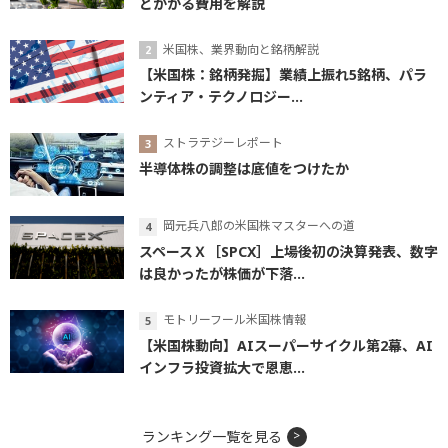
とかかる費用を解説
米国株、業界動向と銘柄解説
【米国株：銘柄発掘】業績上振れ5銘柄、パラ
ンティア・テクノロジー...
ストラテジーレポート
半導体株の調整は底値をつけたか
岡元兵八郎の米国株マスターへの道
スペースＸ［SPCX］上場後初の決算発表、数字
は良かったが株価が下落...
モトリーフール米国株情報
【米国株動向】AIスーパーサイクル第2幕、AI
インフラ投資拡大で恩恵...
ランキング一覧を見る