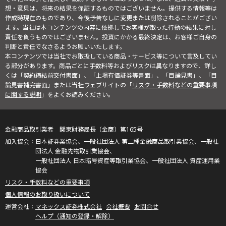
想・意見は、将来の結果を保証するものではございません。提供する情報等は
作成時現在のものであり、今後予告なしに変更または削除されることがござい
ます。当社は本コンテンツの内容に依拠してお客様が取った行動の結果に対し
責任を負うものではございません。投資にかかる最終決定は、お客様ご自身の
判断と責任でなさるようお願いいたします。
本コンテンツでは当社でお取扱している商品・サービス等について言及してい
る部分があります。商品ごとに手数料等およびリスクは異なりますので、詳し
くは「契約締結前交付書面」、「上場有価証券等書面」、「目論見書」、「目
論見書補完書面」または当社ウェブサイトの「
リスク・手数料などの重要事項
に関する説明
」をよくお読みください。
金融商品取引業者 関東財務局長（金商）第165号
日本証券業協会、一般社団法人 第二種金融商品取引業協会、一般社
団法人 金融先物取引業協会、
一般社団法人 日本暗号資産等取引業協会、一般社団法人 資産運用業
協会
リスク・手数料などの重要事項
個人情報のお取り扱いについて
マネックス証券株式会社
会社概要
お問合せ
ヘルプ（通知の登録・解除）