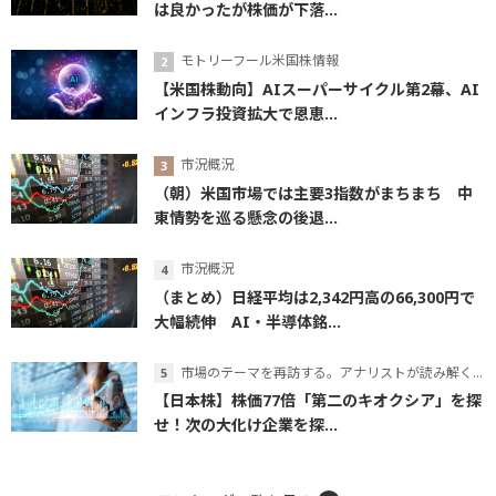
は良かったが株価が下落...
モトリーフール米国株情報
【米国株動向】AIスーパーサイクル第2幕、AI
インフラ投資拡大で恩恵...
市況概況
（朝）米国市場では主要3指数がまちまち 中
東情勢を巡る懸念の後退...
市況概況
（まとめ）日経平均は2,342円高の66,300円で
大幅続伸 AI・半導体銘...
市場のテーマを再訪する。アナリストが読み解くテーマの本質
【日本株】株価77倍「第二のキオクシア」を探
せ！次の大化け企業を探...