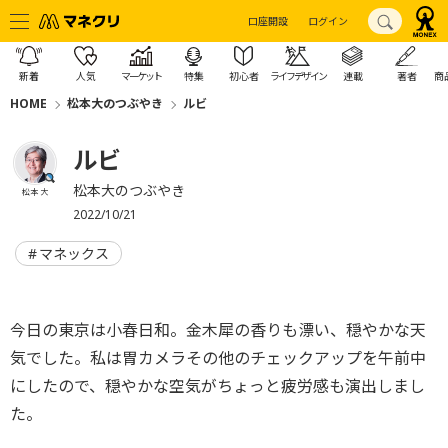
口座開設
ログイン
新着
人気
マーケット
特集
初心者
ライフデザイン
連載
著者
商
HOME
松本大のつぶやき
ルビ
ルビ
松本大のつぶやき
松本 大
2022/10/21
マネックス
今日の東京は小春日和。金木犀の香りも漂い、穏やかな天
気でした。私は胃カメラその他のチェックアップを午前中
にしたので、穏やかな空気がちょっと疲労感も演出しまし
た。