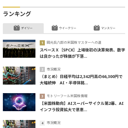
ランキング
デイリー
ウイークリー
マンスリー
岡元兵八郎の米国株マスターへの道
スペースＸ［SPCX］上場後初の決算発表、数字
は良かったが株価が下落...
市況概況
（まとめ）日経平均は2,342円高の66,300円で
大幅続伸 AI・半導体銘...
モトリーフール米国株情報
【米国株動向】AIスーパーサイクル第2幕、AI
インフラ投資拡大で恩恵...
市況概況