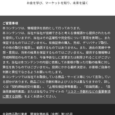
お金を学び、マーケットを知り、未来を描く
ご留意事項
本コンテンツは、情報提供を目的として行っております。
本コンテンツは、当社や当社が信頼できると考える情報源から提供されたもの
を提供していますが、当社はその正確性や完全性について意見を表明し、また
保証するものではございません。有価証券の購入、売却、デリバティブ取引、
その他の取引を推奨し、勧誘するものではありません。また、過去の実績や予
想・意見は、将来の結果を保証するものではございません。提供する情報等は
作成時現在のものであり、今後予告なしに変更または削除されることがござい
ます。当社は本コンテンツの内容に依拠してお客様が取った行動の結果に対し
責任を負うものではございません。投資にかかる最終決定は、お客様ご自身の
判断と責任でなさるようお願いいたします。
本コンテンツでは当社でお取扱している商品・サービス等について言及してい
る部分があります。商品ごとに手数料等およびリスクは異なりますので、詳し
くは「契約締結前交付書面」、「上場有価証券等書面」、「目論見書」、「目
論見書補完書面」または当社ウェブサイトの「
リスク・手数料などの重要事項
に関する説明
」をよくお読みください。
金融商品取引業者 関東財務局長（金商）第165号