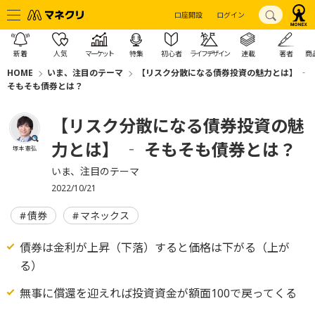
口座開設
ログイン
新着
人気
マーケット
特集
初心者
ライフデザイン
連載
著者
商
HOME
いま、注目のテーマ
【リスク分散になる債券投資の魅力とは】 ‐
そもそも債券とは？
【リスク分散になる債券投資の魅
力とは】 ‐ そもそも債券とは？
塚本 憲弘
いま、注目のテーマ
2022/10/21
債券
マネックス
債券は金利が上昇（下落）すると価格は下がる（上が
る）
無事に償還を迎えれば投資資金が額面100で戻ってくる