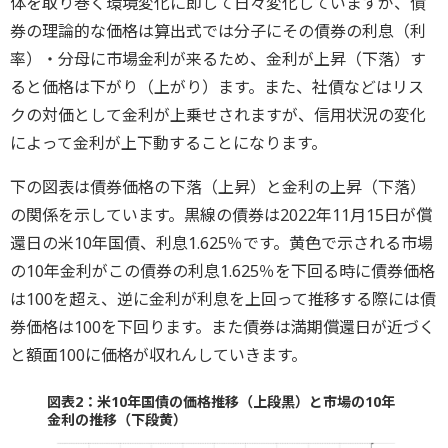
体を取り巻く環境変化に即して日々変化していますが、債
券の理論的な価格は算出式では分子にその債券の利息（利
率）・分母に市場金利が来るため、金利が上昇（下落）す
ると価格は下がり（上がり）ます。また、社債などはリス
クの対価として金利が上乗せされますが、信用状況の変化
によって金利が上下動することになります。
下の図表は債券価格の下落（上昇）と金利の上昇（下落）
の関係を示しています。黒線の債券は2022年11月15日が償
還日の米10年国債、利息1.625％です。黄色で示される市場
の10年金利がこの債券の利息1.625％を下回る時に債券価格
は100を超え、逆に金利が利息を上回って推移する際には債
券価格は100を下回ります。また債券は満期償還日が近づく
と額面100に価格が収れんしていきます。
図表2：米10年国債の価格推移（上段黒）と市場の10年
金利の推移（下段黄）