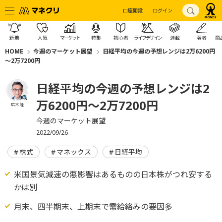
口座開設
ログイン
新着
人気
マーケット
特集
初心者
ライフデザイン
連載
著者
商
HOME
今週のマーケット展望
日経平均の今週の予想レンジは2万6200円
～2万7200円
日経平均の今週の予想レンジは2
万6200円～2万7200円
広木 隆
今週のマーケット展望
2022/09/26
株式
マネックス
日経平均
米国景気減速の悪影響はあるものの日本株がつれ安する
かは別
月末、四半期末、上期末で需給絡みの要因多