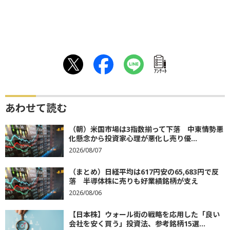
ｱﾝｹｰﾄ
あわせて読む
（朝）米国市場は3指数揃って下落 中東情勢悪
化懸念から投資家心理が悪化し売り優...
2026/08/07
（まとめ）日経平均は617円安の65,683円で反
落 半導体株に売りも好業績銘柄が支え
2026/08/06
【日本株】ウォール街の戦略を応用した「良い
会社を安く買う」投資法、参考銘柄15選...