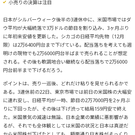
小売りの決算は注目
日本がシルバーウィーク後半の3連休中に、米国市場ではダ
ウ平均が大幅続落で3万ドルの節目を割り込み、3ヶ月ぶり
に年初来安値を更新した。シカゴの日経平均先物（12月
限）は2万6400円台まで下げている。配当落ちを考えても週
明けの現物でも2万6000円台半ばまで売られることが想定
される。その後も軟調地合い継続なら配当落ちで2万6000
円台前半まで下げるだろう。
ポイントは、売り一巡後、どれだけ粘りを見せられるかで
ある。3連休前の22日、東京市場では前日の米国株の大幅安
に連れ安し、日経平均が一時、節目の2万7000円を2ヶ月ぶ
りに下回ったが、その後は下げ渋って結局159円安で終え
た。米国景気の減速は無論、日本企業の業績に悪影響があ
るが、それでも全体観としては米国の状況と日本は真逆だ
から米国株が下げたとしても、額面通り日本株がそっくり