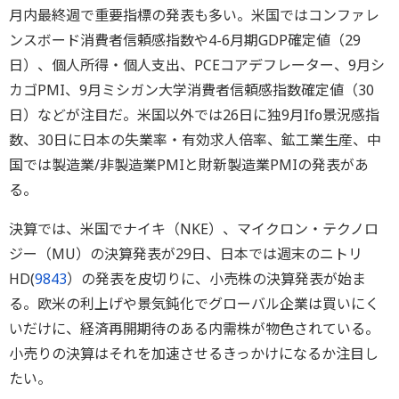
月内最終週で重要指標の発表も多い。米国ではコンファレ
ンスボード消費者信頼感指数や4-6月期GDP確定値（29
日）、個人所得・個人支出、PCEコアデフレーター、9月シ
カゴPMI、9月ミシガン大学消費者信頼感指数確定値（30
日）などが注目だ。米国以外では26日に独9月Ifo景況感指
数、30日に日本の失業率・有効求人倍率、鉱工業生産、中
国では製造業/非製造業PMIと財新製造業PMIの発表があ
る。
決算では、米国でナイキ（NKE）、マイクロン・テクノロ
ジー（MU）の決算発表が29日、日本では週末のニトリ
HD(
9843
）の発表を皮切りに、小売株の決算発表が始ま
る。欧米の利上げや景気鈍化でグローバル企業は買いにく
いだけに、経済再開期待のある内需株が物色されている。
小売りの決算はそれを加速させるきっかけになるか注目し
たい。