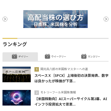
ランキング
デイリー
ウイークリー
マンスリー
岡元兵八郎の米国株マスターへの道
スペースＸ［SPCX］上場後初の決算発表、数字
は良かったが株価が下落...
モトリーフール米国株情報
【米国株動向】AIスーパーサイクル第2幕、AI
インフラ投資拡大で恩恵...