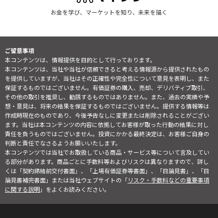
お金を学び、マーケットを知り、未来を描く
ご留意事項
本コンテンツは、情報提供を目的として行っております。
本コンテンツは、当社や当社が信頼できると考える情報源から提供されたもの
を提供していますが、当社はその正確性や完全性について意見を表明し、また
保証するものではございません。有価証券の購入、売却、デリバティブ取引、
その他の取引を推奨し、勧誘するものではありません。また、過去の実績や予
想・意見は、将来の結果を保証するものではございません。提供する情報等は
作成時現在のものであり、今後予告なしに変更または削除されることがござい
ます。当社は本コンテンツの内容に依拠してお客様が取った行動の結果に対し
責任を負うものではございません。投資にかかる最終決定は、お客様ご自身の
判断と責任でなさるようお願いいたします。
本コンテンツでは当社でお取扱している商品・サービス等について言及してい
る部分があります。商品ごとに手数料等およびリスクは異なりますので、詳し
くは「契約締結前交付書面」、「上場有価証券等書面」、「目論見書」、「目
論見書補完書面」または当社ウェブサイトの「
リスク・手数料などの重要事項
に関する説明
」をよくお読みください。