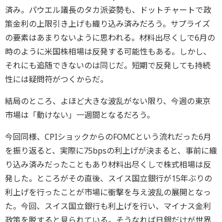
済み。パウエル議長のタカ派姿勢も、ドットチャートで政
策金利の上限引き上げも織り込み済みだろう。サプライズ
の要素はあまりないように思われる。材料出尽くしで6月の
時のように米国株相場は反発する可能性もある。しかし、
それにも追随できないのは同じだ。短期で反発しても持続
性には疑問符がつくからだ。
結局のところ、よほど大きな波乱がない限り、今週の東京
市場は「動けない」一週間となるだろう。
今回同様、CPIショックからのFOMCという流れだった6月
を振り返ると、実際に75bpsの利上げが決まると、事前に織
り込み済みだったこともあり材料出尽くしで株式相場は反
発した。ところがその直後、スイス国立銀行が15年ぶりの
利上げを行ったことが市場に衝撃を与え波乱の展開となっ
た。今回、スイス国立銀行も利上げを行い、マイナス金利
政策を脱すると見られている。そうなれば日銀だけが世界