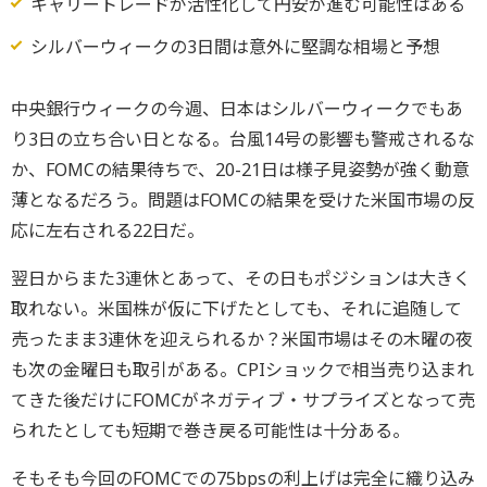
キャリートレードが活性化して円安が進む可能性はある
シルバーウィークの3日間は意外に堅調な相場と予想
中央銀行ウィークの今週、日本はシルバーウィークでもあ
り3日の立ち合い日となる。台風14号の影響も警戒されるな
か、FOMCの結果待ちで、20-21日は様子見姿勢が強く動意
薄となるだろう。問題はFOMCの結果を受けた米国市場の反
応に左右される22日だ。
翌日からまた3連休とあって、その日もポジションは大きく
取れない。米国株が仮に下げたとしても、それに追随して
売ったまま3連休を迎えられるか？米国市場はその木曜の夜
も次の金曜日も取引がある。CPIショックで相当売り込まれ
てきた後だけにFOMCがネガティブ・サプライズとなって売
られたとしても短期で巻き戻る可能性は十分ある。
そもそも今回のFOMCでの75bpsの利上げは完全に織り込み