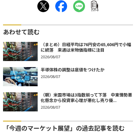
ｱﾝｹｰﾄ
あわせて読む
（まとめ）日経平均は76円安の65,606円で小幅
に続落 来週は米物価指標に注目
2026/08/07
半導体株の調整は底値をつけたか
2026/08/07
（朝）米国市場は3指数揃って下落 中東情勢悪
化懸念から投資家心理が悪化し売り優...
2026/08/07
「今週のマーケット展望」の過去記事を読む