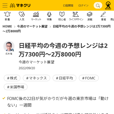
口座開設
ログイン
新着
人気
マーケット
特集
初心者
ライフデザイン
連載
著者
商
HOME
今週のマーケット展望
日経平均の今週の予想レンジは2万7300円
～2万8000円
日経平均の今週の予想レンジは2
万7300円～2万8000円
広木 隆
今週のマーケット展望
2022/09/20
株式
マネックス
日経平均
FOMC
米国市場
FOMC後の22日が気がかりだが今週の東京市場は「動け
ない」一週間