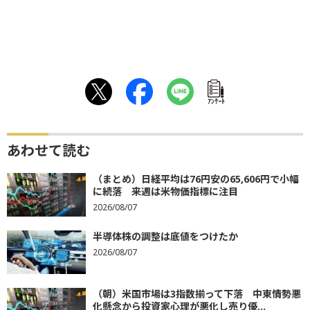
ｱﾝｹｰﾄ
あわせて読む
（まとめ）日経平均は76円安の65,606円で小幅
に続落 来週は米物価指標に注目
2026/08/07
半導体株の調整は底値をつけたか
2026/08/07
（朝）米国市場は3指数揃って下落 中東情勢悪
化懸念から投資家心理が悪化し売り優...