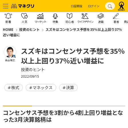
口座開設
ログイン
新着
人気
マーケット
特集
初心者
ライフデザイン
連載
著者
商
HOME
投資のヒント
スズキはコンセンサス予想を35％以上上回り37％
近い増益に
スズキはコンセンサス予想を35％
以上上回り37％近い増益に
金山 敏之
投資のヒント
2022/09/15
株式
マネックス
決算
コンセンサス予想を3割から4割上回り増益とな
った3月決算銘柄は