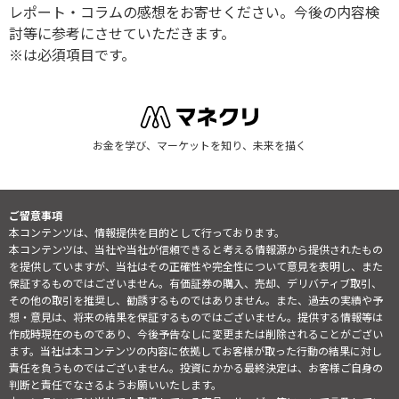
レポート・コラムの感想をお寄せください。今後の内容検
討等に参考にさせていただきます。
※は必須項目です。
お金を学び、マーケットを知り、未来を描く
ご留意事項
本コンテンツは、情報提供を目的として行っております。
本コンテンツは、当社や当社が信頼できると考える情報源から提供されたもの
を提供していますが、当社はその正確性や完全性について意見を表明し、また
保証するものではございません。有価証券の購入、売却、デリバティブ取引、
その他の取引を推奨し、勧誘するものではありません。また、過去の実績や予
想・意見は、将来の結果を保証するものではございません。提供する情報等は
作成時現在のものであり、今後予告なしに変更または削除されることがござい
ます。当社は本コンテンツの内容に依拠してお客様が取った行動の結果に対し
責任を負うものではございません。投資にかかる最終決定は、お客様ご自身の
判断と責任でなさるようお願いいたします。