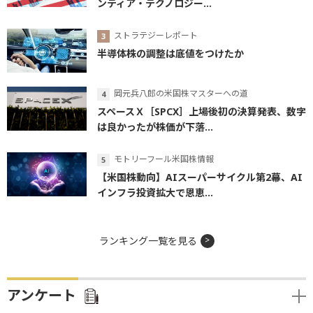
ンティア・テクノロジー...
ストラテジーレポート
半導体株の調整は底値をつけたか
岡元兵八郎の米国株マスターへの道
スペースＸ［SPCX］上場後初の決算発表、数字
は良かったが株価が下落...
モトリーフール米国株情報
【米国株動向】AIスーパーサイクル第2幕、AI
インフラ投資拡大で恩恵...
ランキング一覧を見る
アンケート