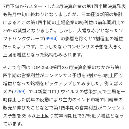
7月下旬からスタートした3月決算企業の第1四半期決算発表
も先月中旬に終わりとなりましたが、日本経済新聞の集計
によるとこの第1四半期の上場企業の純利益は前年同期比で
26％の減益となりました。しかし、大幅な赤字となったソ
フトバンクグループ(
9984
）の影響を除くと1割程度の増益
だったようです。こうしたなかコンセンサス予想を大きく
上回る増益となった銘柄もみられます。
そこで今回はTOPIX500採用の3月決算企業のなかから第1
四半期の営業利益がコンセンサス予想を3割から4割上回り
増益となった銘柄をピックアップしてみました。例えばス
ズキ(
7269
）では新型コロナウイルスの感染拡大で工場を一
時停止した前年の反動により主力のインド市場で四輪車の
販売が伸びたことなどで第1四半期の営業利益がコンセンサ
ス予想を35％以上上回り前年同期比で37％近い増益となっ
ています。