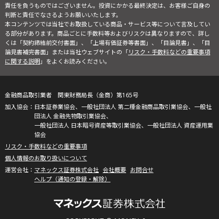
責任を負うものではございません。投資にかかる最終決定は、お客様ご自身の
判断と責任でなさるようお願いいたします。
本コンテンツでは当社でお取扱している商品・サービス等について言及してい
る部分があります。商品ごとに手数料等およびリスクは異なりますので、詳し
くは「契約締結前交付書面」、「上場有価証券等書面」、「目論見書」、「目
論見書補完書面」または当社ウェブサイトの「
リスク・手数料などの重要事項
に関する説明
」をよくお読みください。
金融商品取引業者 関東財務局長（金商）第165号
日本証券業協会、一般社団法人 第二種金融商品取引業協会、一般社
団法人 金融先物取引業協会、
一般社団法人 日本暗号資産等取引業協会、一般社団法人 資産運用業
協会
リスク・手数料などの重要事項
個人情報のお取り扱いについて
マネックス証券株式会社
会社概要
お問合せ
ヘルプ（通知の登録・解除）