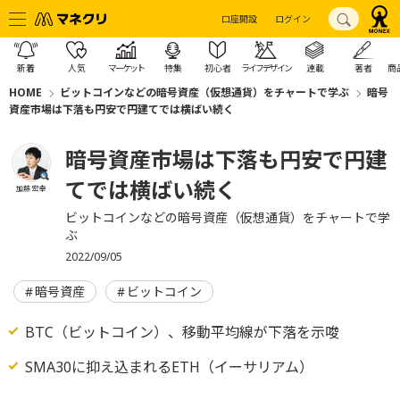
口座開設
ログイン
新着
人気
マーケット
特集
初心者
ライフデザイン
連載
著者
商
HOME
ビットコインなどの暗号資産（仮想通貨）をチャートで学ぶ
暗号
資産市場は下落も円安で円建てでは横ばい続く
暗号資産市場は下落も円安で円建
てでは横ばい続く
加藤 宏幸
ビットコインなどの暗号資産（仮想通貨）をチャートで学
ぶ
2022/09/05
暗号資産
ビットコイン
BTC（ビットコイン）、移動平均線が下落を示唆
SMA30に抑え込まれるETH（イーサリアム）