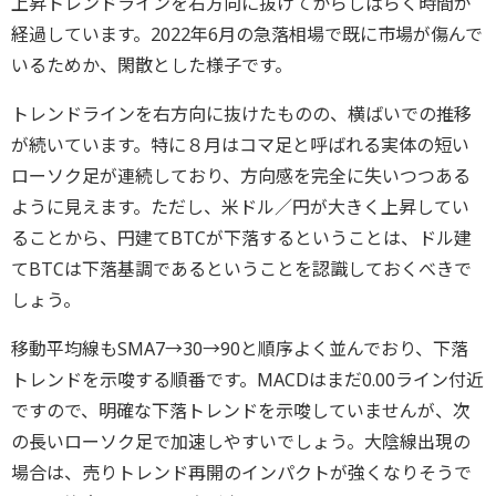
上昇トレンドラインを右方向に抜けてからしばらく時間が
経過しています。2022年6月の急落相場で既に市場が傷んで
いるためか、閑散とした様子です。
トレンドラインを右方向に抜けたものの、横ばいでの推移
が続いています。特に８月はコマ足と呼ばれる実体の短い
ローソク足が連続しており、方向感を完全に失いつつある
ように見えます。ただし、米ドル／円が大きく上昇してい
ることから、円建てBTCが下落するということは、ドル建
てBTCは下落基調であるということを認識しておくべきで
しょう。
移動平均線もSMA7→30→90と順序よく並んでおり、下落
トレンドを示唆する順番です。MACDはまだ0.00ライン付近
ですので、明確な下落トレンドを示唆していませんが、次
の長いローソク足で加速しやすいでしょう。大陰線出現の
場合は、売りトレンド再開のインパクトが強くなりそうで