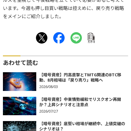
ルズを重視して今後戦略を立てていく必要があると考えて
います。今週も押し目買い戦略は控えめに、戻り売り戦略
をメインにご紹介しました。
ｱﾝｹｰﾄ
あわせて読む
【暗号資産】円高直撃とTMTG関連のBTC移
動、8月相場は「戻り売り」戦略へ
2026/08/03
【暗号資産】中東情勢緩和でリスクオン再開
か？上昇シナリオと注意点
2026/07/27
【暗号資産】底堅い相場が継続中、上値突破の
シナリオは？