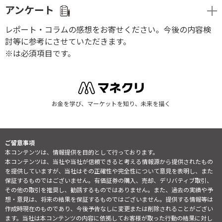
アンケート
レポート・コラムの感想をお寄せください。今後の内容検
討等に参考にさせていただきます。
※は必須項目です。
お金を学び、マーケットを知り、未来を描く
ご留意事項
本コンテンツは、情報提供を目的として行っております。
本コンテンツは、当社や当社が信頼できると考える情報源から提供されたもの
を提供していますが、当社はその正確性や完全性について意見を表明し、また
保証するものではございません。有価証券の購入、売却、デリバティブ取引、
その他の取引を推奨し、勧誘するものではありません。また、過去の実績や予
想・意見は、将来の結果を保証するものではございません。提供する情報等は
作成時現在のものであり、今後予告なしに変更または削除されることがござい
ます。当社は本コンテンツの内容に依拠してお客様が取った行動の結果に対し