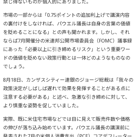
禁じ得ないものが個人的にありました。
市場の一部からは「0.75ポイントの追加利上げで講演内容
の裏付けをしなければ、パウエル議長は自身の言葉の価値
を貶めることになる」との声も聞かれます。しかし、それ
ならば7月開催分の米連邦公開市場委員会（FOMC）議事録
にあった「必要以上に引き締めるリスク」という重要ワー
ドの価値を貶めない政策行動とは一体どのようなものなの
でしょう。
8月18日、カンザスシティー連銀のジョージ総裁は「我々の
政策決定がしばしば遅れて効果を発揮することがある点に
注意する必要がある」と述べ、急激な引き締めに対して、
より慎重な姿勢を促していました。
実際、既に米住宅市場などでは目に見えて販売件数や価格
の伸びが落ち込み始めています。パウエル議長の講演前に
発表された7月の米個人消費支出（PCE）コアデフレーター