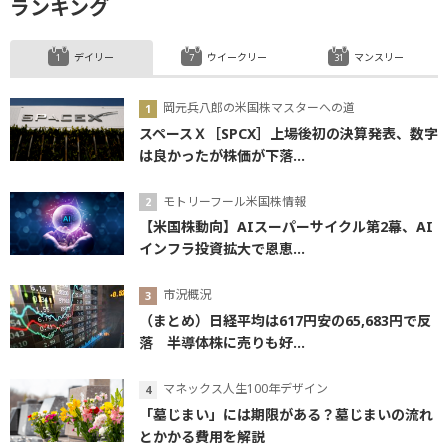
ランキング
デイリー
ウイークリー
マンスリー
岡元兵八郎の米国株マスターへの道
スペースＸ［SPCX］上場後初の決算発表、数字
は良かったが株価が下落...
モトリーフール米国株情報
【米国株動向】AIスーパーサイクル第2幕、AI
インフラ投資拡大で恩恵...
市況概況
（まとめ）日経平均は617円安の65,683円で反
落 半導体株に売りも好...
マネックス人生100年デザイン
「墓じまい」には期限がある？墓じまいの流れ
とかかる費用を解説