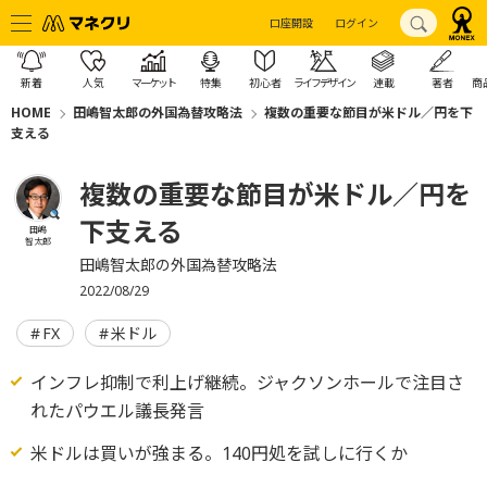
口座開設
ログイン
新着
人気
マーケット
特集
初心者
ライフデザイン
連載
著者
商
HOME
田嶋智太郎の外国為替攻略法
複数の重要な節目が米ドル／円を下
支える
複数の重要な節目が米ドル／円を
下支える
田嶋
智太郎
田嶋智太郎の外国為替攻略法
2022/08/29
FX
米ドル
インフレ抑制で利上げ継続。ジャクソンホールで注目さ
れたパウエル議長発言
米ドルは買いが強まる。140円処を試しに行くか