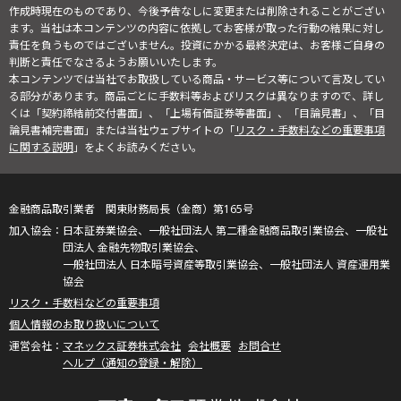
作成時現在のものであり、今後予告なしに変更または削除されることがござい
ます。当社は本コンテンツの内容に依拠してお客様が取った行動の結果に対し
責任を負うものではございません。投資にかかる最終決定は、お客様ご自身の
判断と責任でなさるようお願いいたします。
本コンテンツでは当社でお取扱している商品・サービス等について言及してい
る部分があります。商品ごとに手数料等およびリスクは異なりますので、詳し
くは「契約締結前交付書面」、「上場有価証券等書面」、「目論見書」、「目
論見書補完書面」または当社ウェブサイトの「
リスク・手数料などの重要事項
に関する説明
」をよくお読みください。
金融商品取引業者 関東財務局長（金商）第165号
日本証券業協会、一般社団法人 第二種金融商品取引業協会、一般社
団法人 金融先物取引業協会、
一般社団法人 日本暗号資産等取引業協会、一般社団法人 資産運用業
協会
リスク・手数料などの重要事項
個人情報のお取り扱いについて
マネックス証券株式会社
会社概要
お問合せ
ヘルプ（通知の登録・解除）