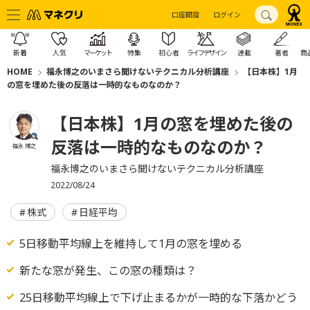
口座開設
ログイン
新着
人気
マーケット
特集
初心者
ライフデザイン
連載
著者
商
HOME
福永博之のいまさら聞けないテクニカル分析講座
【日本株】1月
の窓を埋めた後の反落は一時的なものなのか？
【日本株】1月の窓を埋めた後の
反落は一時的なものなのか？
福永 博之
福永博之のいまさら聞けないテクニカル分析講座
2022/08/24
株式
日経平均
5日移動平均線上を維持して1月の窓を埋める
新たな窓が発生、この窓の種類は？
25日移動平均線上で下げ止まるかが一時的な下落かどう