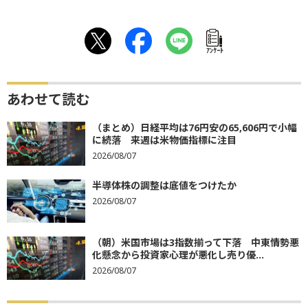
ｱﾝｹｰﾄ
あわせて読む
（まとめ）日経平均は76円安の65,606円で小幅
に続落 来週は米物価指標に注目
2026/08/07
半導体株の調整は底値をつけたか
2026/08/07
（朝）米国市場は3指数揃って下落 中東情勢悪
化懸念から投資家心理が悪化し売り優...
2026/08/07