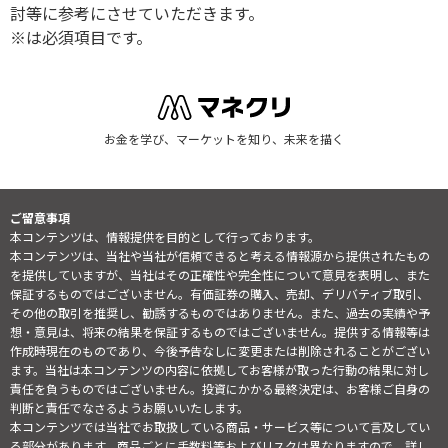
討等に参考にさせていただきます。
※は必須項目です。
お金を学び、マーケットを知り、未来を描く
ご留意事項
本コンテンツは、情報提供を目的として行っております。
本コンテンツは、当社や当社が信頼できると考える情報源から提供されたもの
を提供していますが、当社はその正確性や完全性について意見を表明し、また
保証するものではございません。有価証券の購入、売却、デリバティブ取引、
その他の取引を推奨し、勧誘するものではありません。また、過去の実績や予
想・意見は、将来の結果を保証するものではございません。提供する情報等は
作成時現在のものであり、今後予告なしに変更または削除されることがござい
ます。当社は本コンテンツの内容に依拠してお客様が取った行動の結果に対し
責任を負うものではございません。投資にかかる最終決定は、お客様ご自身の
判断と責任でなさるようお願いいたします。
本コンテンツでは当社でお取扱している商品・サービス等について言及してい
る部分があります。商品ごとに手数料等およびリスクは異なりますので、詳し