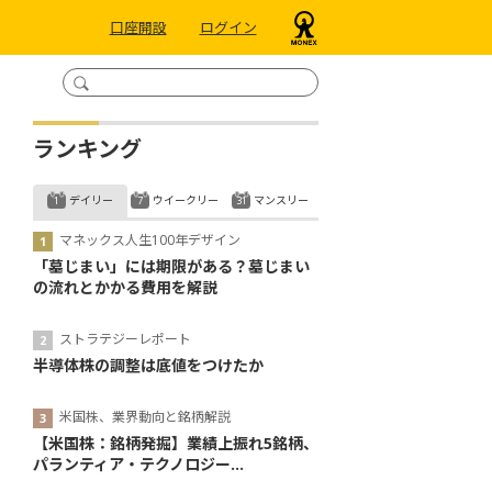
口座開設
ログイン
ランキング
デイリー
ウイークリー
マンスリー
マネックス人生100年デザイン
「墓じまい」には期限がある？墓じまい
の流れとかかる費用を解説
ストラテジーレポート
半導体株の調整は底値をつけたか
米国株、業界動向と銘柄解説
【米国株：銘柄発掘】業績上振れ5銘柄、
パランティア・テクノロジー...