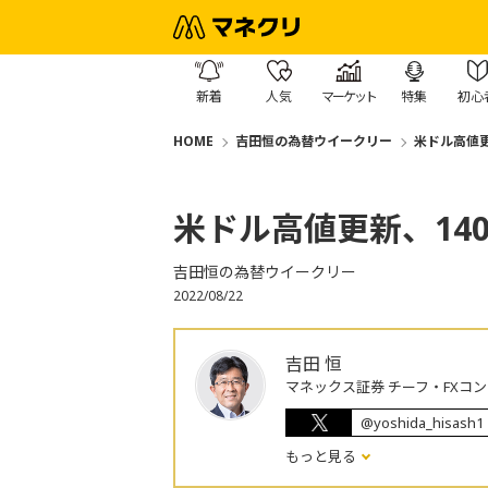
新着
人気
マーケット
特集
初心
HOME
吉田恒の為替ウイークリー
米ドル高値更
米ドル高値更新、14
吉田恒の為替ウイークリー
2022/08/22
吉田 恒
マネックス証券 チーフ・FXコ
@yoshida_hisash1
もっと見る