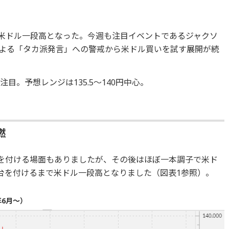
で米ドル一段高となった。今週も注目イベントであるジャクソ
による「タカ派発言」への警戒から米ドル買いを試す展開が続
目。予想レンジは135.5～140円中心。
燃
台を付ける場面もありましたが、その後はほぼ一本調子で米ド
円台を付けるまで米ドル一段高となりました（図表1参照）。
年6月～）