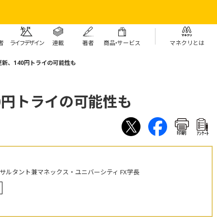
者
ライフデザイン
連載
著者
商
品・
サービス
マネクリとは
新、140円トライの可能性も
0円トライの可能性も
印刷
ｱﾝｹｰﾄ
ンサルタント兼マネックス・ユニバーシティ FX学長