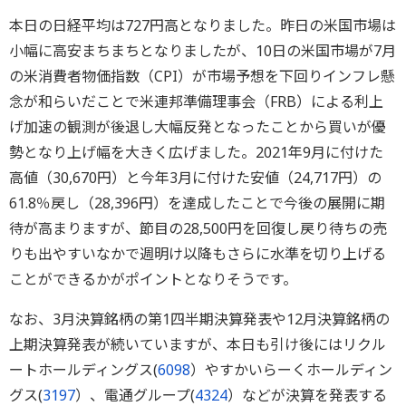
本日の日経平均は727円高となりました。昨日の米国市場は
小幅に高安まちまちとなりましたが、10日の米国市場が7月
の米消費者物価指数（CPI）が市場予想を下回りインフレ懸
念が和らいだことで米連邦準備理事会（FRB）による利上
げ加速の観測が後退し大幅反発となったことから買いが優
勢となり上げ幅を大きく広げました。2021年9月に付けた
高値（30,670円）と今年3月に付けた安値（24,717円）の
61.8％戻し（28,396円）を達成したことで今後の展開に期
待が高まりますが、節目の28,500円を回復し戻り待ちの売
りも出やすいなかで週明け以降もさらに水準を切り上げる
ことができるかがポイントとなりそうです。
なお、3月決算銘柄の第1四半期決算発表や12月決算銘柄の
上期決算発表が続いていますが、本日も引け後にはリクル
ートホールディングス(
6098
）やすかいらーくホールディン
グス(
3197
）、電通グループ(
4324
）などが決算を発表する