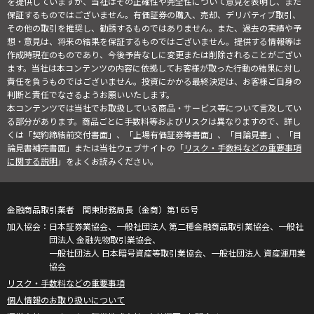
を提供していますが、当社はその正確性や完全性について意見を表明し、また
保証するものではございません。有価証券の購入、売却、デリバティブ取引、
その他の取引を推奨し、勧誘するものではありません。また、過去の実績や予
想・意見は、将来の結果を保証するものではございません。提供する情報等は
作成時現在のものであり、今後予告なしに変更または削除されることがござい
ます。当社は本コンテンツの内容に依拠してお客様が取った行動の結果に対し
責任を負うものではございません。投資にかかる最終決定は、お客様ご自身の
判断と責任でなさるようお願いいたします。
本コンテンツでは当社でお取扱している商品・サービス等について言及してい
る部分があります。商品ごとに手数料等およびリスクは異なりますので、詳し
くは「契約締結前交付書面」、「上場有価証券等書面」、「目論見書」、「目
論見書補完書面」または当社ウェブサイトの「
リスク・手数料などの重要事項
に関する説明
」をよくお読みください。
金融商品取引業者 関東財務局長（金商）第165号
日本証券業協会、一般社団法人 第二種金融商品取引業協会、一般社
団法人 金融先物取引業協会、
一般社団法人 日本暗号資産等取引業協会、一般社団法人 資産運用業
協会
リスク・手数料などの重要事項
個人情報のお取り扱いについて