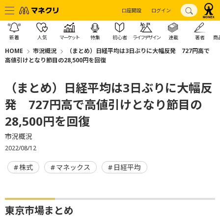
口座開設
ログイン
新着
人気
マーケット
特集
初心者
ライフデザイン
連載
著者
商
HOME
市況概況
（まとめ）日経平均は3日ぶりに大幅反発 727円高で
高値引けとなり節目の28,500円を回復
（まとめ）日経平均は3日ぶりに大幅反
発 727円高で高値引けとなり節目の
28,500円を回復
市況概況
2022/08/12
株式
マネックス
日経平均
東京市場まとめ