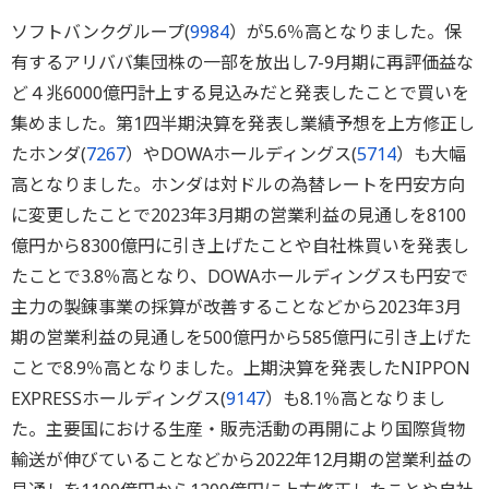
ソフトバンクグループ(
9984
）が5.6％高となりました。保
有するアリババ集団株の一部を放出し7-9月期に再評価益な
ど４兆6000億円計上する見込みだと発表したことで買いを
集めました。第1四半期決算を発表し業績予想を上方修正し
たホンダ(
7267
）やDOWAホールディングス(
5714
）も大幅
高となりました。ホンダは対ドルの為替レートを円安方向
に変更したことで2023年3月期の営業利益の見通しを8100
億円から8300億円に引き上げたことや自社株買いを発表し
たことで3.8％高となり、DOWAホールディングスも円安で
主力の製錬事業の採算が改善することなどから2023年3月
期の営業利益の見通しを500億円から585億円に引き上げた
ことで8.9％高となりました。上期決算を発表したNIPPON
EXPRESSホールディングス(
9147
）も8.1％高となりまし
た。主要国における生産・販売活動の再開により国際貨物
輸送が伸びていることなどから2022年12月期の営業利益の