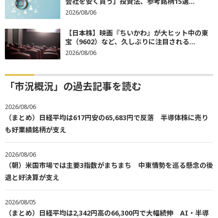
会社を安く買う」投資法、参考銘柄15選...
2026/08/06
【日本株】映画『ちいかわ』が大ヒット中の東
宝（9602）など、久しぶりに注目される...
2026/08/06
「市況概況」の過去記事を読む
2026/08/06
（まとめ）日経平均は617円安の65,683円で反落 半導体株に売り
も好業績銘柄が支え
2026/08/06
（朝）米国市場では主要3指数がまちまち 中東情勢を巡る懸念の後
退と好決算が支え
2026/08/05
（まとめ）日経平均は2,342円高の66,300円で大幅続伸 AI・半導