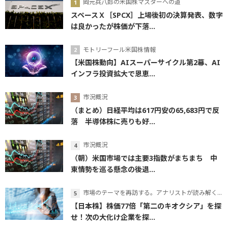
岡元兵八郎の米国株マスターへの道
スペースＸ［SPCX］上場後初の決算発表、数字
は良かったが株価が下落...
モトリーフール米国株情報
【米国株動向】AIスーパーサイクル第2幕、AI
インフラ投資拡大で恩恵...
市況概況
（まとめ）日経平均は617円安の65,683円で反
落 半導体株に売りも好...
市況概況
（朝）米国市場では主要3指数がまちまち 中
東情勢を巡る懸念の後退...
市場のテーマを再訪する。アナリストが読み解くテーマの本質
【日本株】株価77倍「第二のキオクシア」を探
せ！次の大化け企業を探...