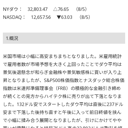
NYダウ： 32,803.47 △76.65 （8/5）
NASDAQ： 12,657.56 ▼63.03 （8/5）
1.概況
米国市場は小幅に高安まちまちとなりました。米雇用統計
で雇用者数が市場予想を大きく上回ったことでダウ平均は
景気後退懸念が和らぎ金融株や景気敏感株に買いが入り上
昇となりましたが、S&P500株価指数とナスダック総合株価
指数は米連邦準備理事会（FRB）の積極的な金融引き締め
が続くとの見方からハイテク株に売りが出て下落となりま
した。132ドル安でスタートしたダウ平均は直後に237ドル
安まで下落した後持ち直すと午後に入って前日終値を挟ん
で小幅に揉み合う展開となりましたが、引けにかけてやや