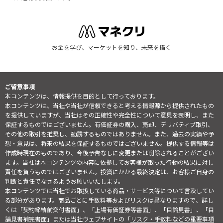
お金を学び、マーケットを知り、未来を描く
ご留意事項
本コンテンツは、情報提供を目的として行っております。
本コンテンツは、当社や当社が信頼できると考える情報源から提供されたもの
を提供していますが、当社はその正確性や完全性について意見を表明し、また
保証するものではございません。有価証券の購入、売却、デリバティブ取引、
その他の取引を推奨し、勧誘するものではありません。また、過去の実績や予
想・意見は、将来の結果を保証するものではございません。提供する情報等は
作成時現在のものであり、今後予告なしに変更または削除されることがござい
ます。当社は本コンテンツの内容に依拠してお客様が取った行動の結果に対し
責任を負うものではございません。投資にかかる最終決定は、お客様ご自身の
判断と責任でなさるようお願いいたします。
本コンテンツでは当社でお取扱している商品・サービス等について言及してい
る部分があります。商品ごとに手数料等およびリスクは異なりますので、詳し
くは「契約締結前交付書面」、「上場有価証券等書面」、「目論見書」、「目
論見書補完書面」または当社ウェブサイトの「
リスク・手数料などの重要事項