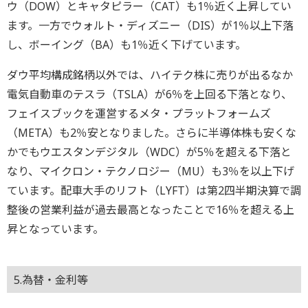
ウ（DOW）とキャタピラー（CAT）も1％近く上昇してい
ます。一方でウォルト・ディズニー（DIS）が1％以上下落
し、ボーイング（BA）も1％近く下げています。
ダウ平均構成銘柄以外では、ハイテク株に売りが出るなか
電気自動車のテスラ（TSLA）が6％を上回る下落となり、
フェイスブックを運営するメタ・プラットフォームズ
（META）も2％安となりました。さらに半導体株も安くな
かでもウエスタンデジタル（WDC）が5％を超える下落と
なり、マイクロン・テクノロジー（MU）も3％を以上下げ
ています。配車大手のリフト（LYFT）は第2四半期決算で調
整後の営業利益が過去最高となったことで16％を超える上
昇となっています。
5.為替・金利等