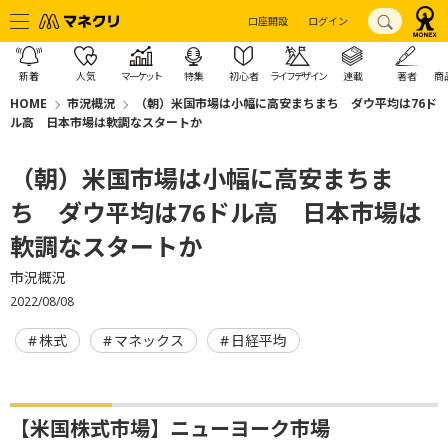
口座開設
ログイン
新着
人気
マーケット
特集
初心者
ライフデザイン
連載
著者
商
HOME
市況概況
（朝）米国市場は小幅に高安まちまち ダウ平均は76ド
ル高 日本市場は軟調なスタートか
（朝）米国市場は小幅に高安まちま
ち ダウ平均は76ドル高 日本市場は
軟調なスタートか
市況概況
2022/08/08
株式
マネックス
日経平均
【米国株式市場】ニューヨーク市場