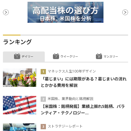
ランキング
デイリー
ウイークリー
マンスリー
マネックス人生100年デザイン
「墓じまい」には期限がある？墓じまいの流れ
とかかる費用を解説
米国株、業界動向と銘柄解説
【米国株：銘柄発掘】業績上振れ5銘柄、パラ
ンティア・テクノロジー...
ストラテジーレポート