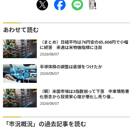
ｱﾝｹｰﾄ
あわせて読む
（まとめ）日経平均は76円安の65,606円で小幅
に続落 来週は米物価指標に注目
2026/08/07
半導体株の調整は底値をつけたか
2026/08/07
（朝）米国市場は3指数揃って下落 中東情勢悪
化懸念から投資家心理が悪化し売り優...
2026/08/07
「市況概況」の過去記事を読む