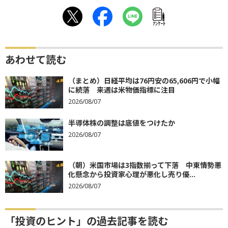
ｱﾝｹｰﾄ
あわせて読む
（まとめ）日経平均は76円安の65,606円で小幅
に続落 来週は米物価指標に注目
2026/08/07
半導体株の調整は底値をつけたか
2026/08/07
（朝）米国市場は3指数揃って下落 中東情勢悪
化懸念から投資家心理が悪化し売り優...
2026/08/07
「投資のヒント」の過去記事を読む