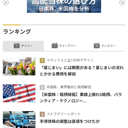
ランキング
デイリー
ウイークリー
マンスリー
マネックス人生100年デザイン
「墓じまい」には期限がある？墓じまいの流れ
とかかる費用を解説
米国株、業界動向と銘柄解説
【米国株：銘柄発掘】業績上振れ5銘柄、パラ
ンティア・テクノロジー...
ストラテジーレポート
半導体株の調整は底値をつけたか