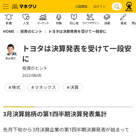
口座開設
ログイン
新着
人気
マーケット
特集
初心者
ライフデザイン
連載
著者
商
HOME
投資のヒント
トヨタは決算発表を受けて一段安に
トヨタは決算発表を受けて一段安
に
金山 敏之
投資のヒント
2022/08/05
株式
マネックス
決算
3月決算銘柄の第1四半期決算発表集計
先月下旬から3月決算企業の第1四半期決算発表が始まって