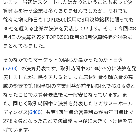
います。当初はスタートしたばかりということもあって決
算発表を行う企業は多くありませんでしたが、それでも
徐々に増え昨日もTOPIX500採用の3月決算銘柄に限っても
30社を超える企業が決算を発表しています。そこで今回は8
月4日の決算発表をTOPIX500採用の3月決算銘柄を対象に
まとめてみました。
そのなかでもマーケットの関心が高かったのがトヨタ
(
7203
）の決算発表です。取引時間中の13時25分に決算を発
表しましたが、鉄やアルミといった原材料費や輸送費の高
騰の影響で第1四半期の営業利益が前年同期比で42.0％減と
なったことで決算発表直後に一段安となっています。ま
た、同じく取引時間中に決算を発表したセガサミーホール
ディングス(
6460
）も第1四半期の営業利益が前年同期比で
27.8％減となったことで決算発表直後に大きく下げ幅を広
げています。