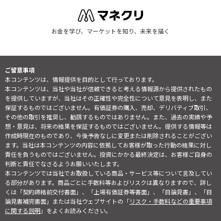
お金を学び、マーケットを知り、未来を描く
ご留意事項
本コンテンツは、情報提供を目的として行っております。
本コンテンツは、当社や当社が信頼できると考える情報源から提供されたもの
を提供していますが、当社はその正確性や完全性について意見を表明し、また
保証するものではございません。有価証券の購入、売却、デリバティブ取引、
その他の取引を推奨し、勧誘するものではありません。また、過去の実績や予
想・意見は、将来の結果を保証するものではございません。提供する情報等は
作成時現在のものであり、今後予告なしに変更または削除されることがござい
ます。当社は本コンテンツの内容に依拠してお客様が取った行動の結果に対し
責任を負うものではございません。投資にかかる最終決定は、お客様ご自身の
判断と責任でなさるようお願いいたします。
本コンテンツでは当社でお取扱している商品・サービス等について言及してい
る部分があります。商品ごとに手数料等およびリスクは異なりますので、詳し
くは「契約締結前交付書面」、「上場有価証券等書面」、「目論見書」、「目
論見書補完書面」または当社ウェブサイトの「
リスク・手数料などの重要事項
に関する説明
」をよくお読みください。