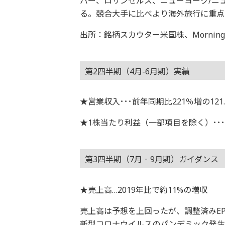
バー、ロサンゼルス、ニューヨーク/ニ
る。競合大手に比べより海外旅行に重点
出所：銘柄スカウター米国株、Morningsta
第2四半期（4月-6月期）実績
★営業収入･･･前年同期比221％増の121
★1株当たり利益（一部項目を除く）･･･1
第3四半期（7月‐9月期）ガイダン
★売上高…2019年比で約11%の増収
売上高は予想を上回ったが、調整済みE
新型コロナウイルスのパンデミック発生