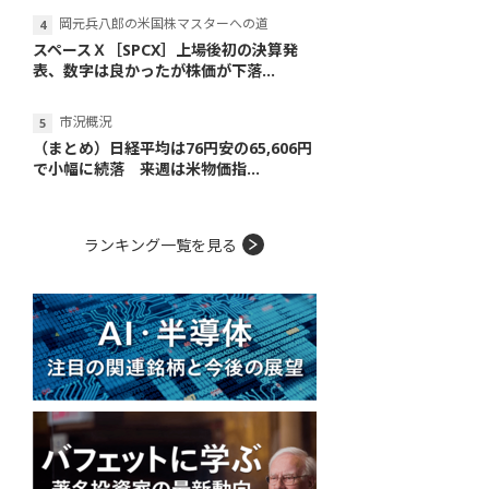
岡元兵八郎の米国株マスターへの道
スペースＸ［SPCX］上場後初の決算発
表、数字は良かったが株価が下落...
市況概況
（まとめ）日経平均は76円安の65,606円
で小幅に続落 来週は米物価指...
ランキング一覧を見る