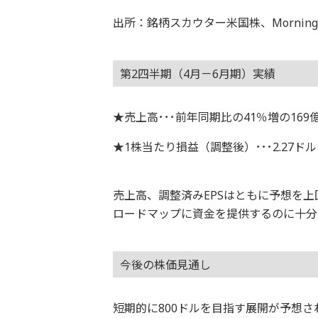
出所：銘柄スカウター米国株、Morningsta
第2四半期（4月－6月期）実績
★売上高･･･前年同期比の41％増の169
★1株当たり損益（調整後）･･･2.27ド
売上高、調整済みEPSはともに予想を上
ロードマップに資金を提供するのに十分
今後の株価見通し
短期的に800ドルを目指す展開が予想さ