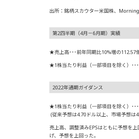
出所：銘柄スカウター米国株、Morningsta
第2四半期（4月－6月期）実績
★売上高･･･前年同期比10%増の112.5
★1株当たり利益（一部項目を除く）･･･1
2022年通期ガイダンス
★1株当たり利益（一部項目を除く）･･･
(従来予想は4.70ドル以上、市場予想は4
売上高、調整済みEPSはともに予想を上
げ、予想を上回った。