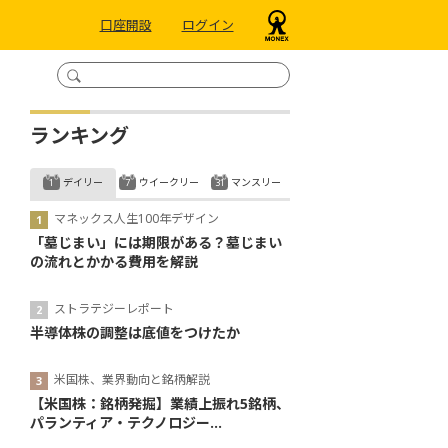
口座開設
ログイン
ランキング
デイリー
ウイークリー
マンスリー
マネックス人生100年デザイン
「墓じまい」には期限がある？墓じまい
の流れとかかる費用を解説
ストラテジーレポート
半導体株の調整は底値をつけたか
米国株、業界動向と銘柄解説
【米国株：銘柄発掘】業績上振れ5銘柄、
パランティア・テクノロジー...