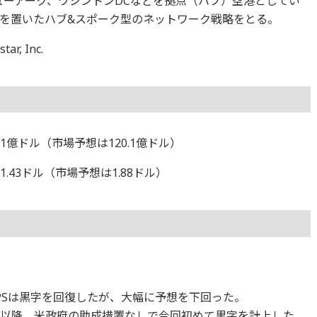
ューアーク、ワシントンDCなどを拠点（ハブ）空港としてい
を置いたハブ&スポーク型のネットワーク戦略をとる。
r, Inc.
.1億ドル（市場予想は120.1億ドル）
.43ドル（市場予想は1.88ドル）
ス
PSは黒字を回復したが、大幅に予想を下回った。
以降、米政府の助成措置なしで今回初めて黒字を計上した