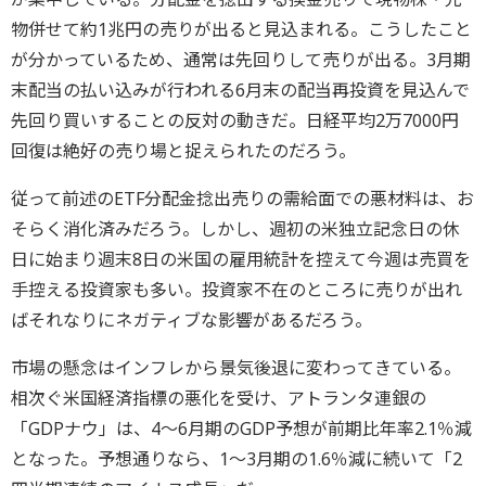
物併せて約1兆円の売りが出ると見込まれる。こうしたこと
が分かっているため、通常は先回りして売りが出る。3月期
末配当の払い込みが行われる6月末の配当再投資を見込んで
先回り買いすることの反対の動きだ。日経平均2万7000円
回復は絶好の売り場と捉えられたのだろう。
従って前述のETF分配金捻出売りの需給面での悪材料は、お
そらく消化済みだろう。しかし、週初の米独立記念日の休
日に始まり週末8日の米国の雇用統計を控えて今週は売買を
手控える投資家も多い。投資家不在のところに売りが出れ
ばそれなりにネガティブな影響があるだろう。
市場の懸念はインフレから景気後退に変わってきている。
相次ぐ米国経済指標の悪化を受け、アトランタ連銀の
「GDPナウ」は、4～6月期のGDP予想が前期比年率2.1％減
となった。予想通りなら、1～3月期の1.6％減に続いて「2