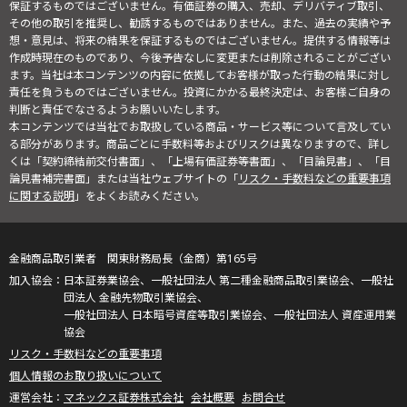
保証するものではございません。有価証券の購入、売却、デリバティブ取引、
その他の取引を推奨し、勧誘するものではありません。また、過去の実績や予
想・意見は、将来の結果を保証するものではございません。提供する情報等は
作成時現在のものであり、今後予告なしに変更または削除されることがござい
ます。当社は本コンテンツの内容に依拠してお客様が取った行動の結果に対し
責任を負うものではございません。投資にかかる最終決定は、お客様ご自身の
判断と責任でなさるようお願いいたします。
本コンテンツでは当社でお取扱している商品・サービス等について言及してい
る部分があります。商品ごとに手数料等およびリスクは異なりますので、詳し
くは「契約締結前交付書面」、「上場有価証券等書面」、「目論見書」、「目
論見書補完書面」または当社ウェブサイトの「
リスク・手数料などの重要事項
に関する説明
」をよくお読みください。
金融商品取引業者 関東財務局長（金商）第165号
日本証券業協会、一般社団法人 第二種金融商品取引業協会、一般社
団法人 金融先物取引業協会、
一般社団法人 日本暗号資産等取引業協会、一般社団法人 資産運用業
協会
リスク・手数料などの重要事項
個人情報のお取り扱いについて
マネックス証券株式会社
会社概要
お問合せ