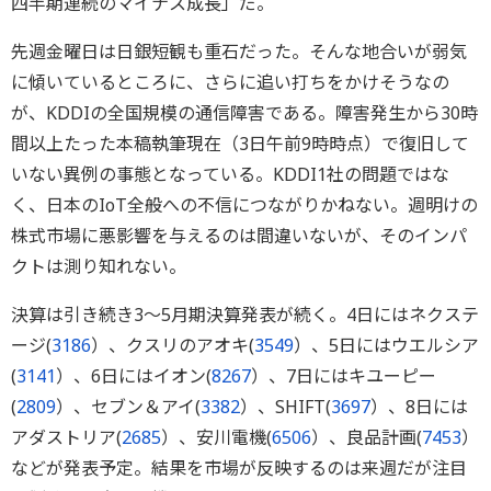
四半期連続のマイナス成長」だ。
先週金曜日は日銀短観も重石だった。そんな地合いが弱気
に傾いているところに、さらに追い打ちをかけそうなの
が、KDDIの全国規模の通信障害である。障害発生から30時
間以上たった本稿執筆現在（3日午前9時時点）で復旧して
いない異例の事態となっている。KDDI1社の問題ではな
く、日本のIoT全般への不信につながりかねない。週明けの
株式市場に悪影響を与えるのは間違いないが、そのインパ
クトは測り知れない。
決算は引き続き3～5月期決算発表が続く。4日にはネクステ
ージ(
3186
）、クスリのアオキ(
3549
）、5日にはウエルシア
(
3141
）、6日にはイオン(
8267
）、7日にはキユーピー
(
2809
）、セブン＆アイ(
3382
）、SHIFT(
3697
）、8日には
アダストリア(
2685
）、安川電機(
6506
）、良品計画(
7453
）
などが発表予定。結果を市場が反映するのは来週だが注目