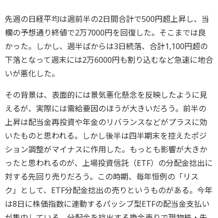
先週の日経平均は週前半の2日間合計で500円超上昇し、当
欄の予想通り終値で2万7000円を回復した。そこまでは良
かった。しかし、週半ばからは3日続落、合計1,100円超の
下落となって週末には2万6000円も割り込むなど急速に地合
いが悪化した。
その背景は、表面的には景気悪化懸念を反映したように見
えるが、実際には需給要因のほうが大きいだろう。前半の
上昇は配当金再投資や年金のリバランスなどがプラスに効
いたものと思われる。しかし後半は四半期末を控えたポジ
ション調整がマイナスに作用した。もっとも影響が大きか
ったと思われるのが、上場投資信託（ETF）の分配金捻出に
対する先回り売りだろう。この時期、毎年恒例の「リス
ク」として、ETF分配金捻出の売りというものがある。今年
は8日に株価指数に連動するパッシブ型ETFの配当金支払い
が集中している。分配金を捻出する換金売りで現物株・先