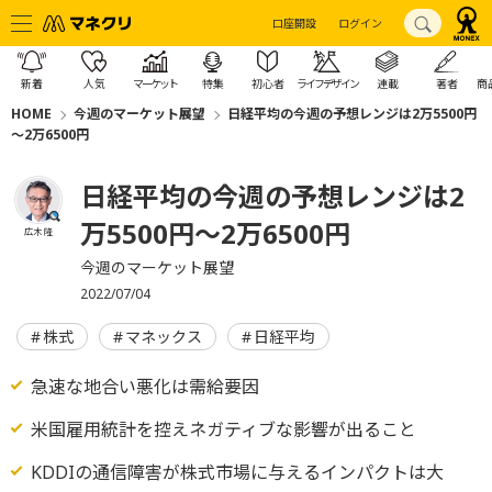
口座開設
ログイン
新着
人気
マーケット
特集
初心者
ライフデザイン
連載
著者
商
HOME
今週のマーケット展望
日経平均の今週の予想レンジは2万5500円
～2万6500円
日経平均の今週の予想レンジは2
万5500円～2万6500円
広木 隆
今週のマーケット展望
2022/07/04
株式
マネックス
日経平均
急速な地合い悪化は需給要因
米国雇用統計を控えネガティブな影響が出ること
KDDIの通信障害が株式市場に与えるインパクトは大