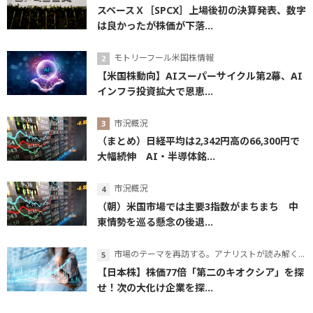
スペースＸ［SPCX］上場後初の決算発表、数字
は良かったが株価が下落...
モトリーフール米国株情報
【米国株動向】AIスーパーサイクル第2幕、AI
インフラ投資拡大で恩恵...
市況概況
（まとめ）日経平均は2,342円高の66,300円で
大幅続伸 AI・半導体銘...
市況概況
（朝）米国市場では主要3指数がまちまち 中
東情勢を巡る懸念の後退...
市場のテーマを再訪する。アナリストが読み解くテーマの本質
【日本株】株価77倍「第二のキオクシア」を探
せ！次の大化け企業を探...