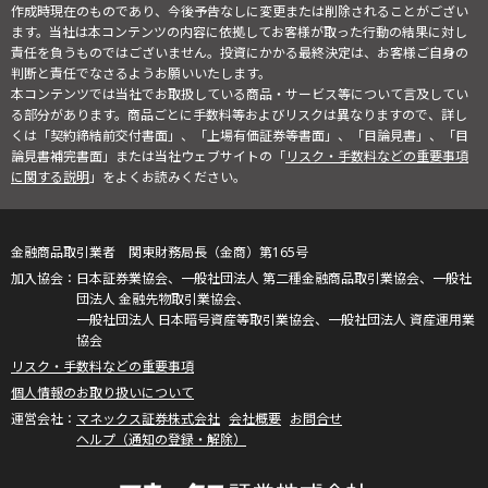
作成時現在のものであり、今後予告なしに変更または削除されることがござい
ます。当社は本コンテンツの内容に依拠してお客様が取った行動の結果に対し
責任を負うものではございません。投資にかかる最終決定は、お客様ご自身の
判断と責任でなさるようお願いいたします。
本コンテンツでは当社でお取扱している商品・サービス等について言及してい
る部分があります。商品ごとに手数料等およびリスクは異なりますので、詳し
くは「契約締結前交付書面」、「上場有価証券等書面」、「目論見書」、「目
論見書補完書面」または当社ウェブサイトの「
リスク・手数料などの重要事項
に関する説明
」をよくお読みください。
金融商品取引業者 関東財務局長（金商）第165号
日本証券業協会、一般社団法人 第二種金融商品取引業協会、一般社
団法人 金融先物取引業協会、
一般社団法人 日本暗号資産等取引業協会、一般社団法人 資産運用業
協会
リスク・手数料などの重要事項
個人情報のお取り扱いについて
マネックス証券株式会社
会社概要
お問合せ
ヘルプ（通知の登録・解除）