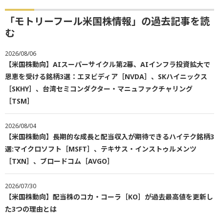
「モトリーフール米国株情報」の過去記事を読
む
2026/08/06
【米国株動向】AIスーパーサイクル第2幕、AIインフラ投資拡大で
恩恵を受ける銘柄3選：エヌビディア［NVDA］、SKハイニックス
［SKHY］、台湾セミコンダクター・マニュファクチャリング
［TSM］
2026/08/04
【米国株動向】長期的な成長と配当収入が期待できるハイテク銘柄3
選:マイクロソフト［MSFT］、テキサス・インストゥルメンツ
［TXN］、ブロードコム［AVGO］
2026/07/30
【米国株動向】配当株のコカ・コーラ［KO］が過去最高値を更新し
た3つの理由とは