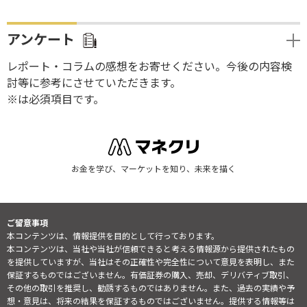
アンケート
レポート・コラムの感想をお寄せください。今後の内容検
討等に参考にさせていただきます。
※は必須項目です。
お金を学び、マーケットを知り、未来を描く
ご留意事項
本コンテンツは、情報提供を目的として行っております。
本コンテンツは、当社や当社が信頼できると考える情報源から提供されたもの
を提供していますが、当社はその正確性や完全性について意見を表明し、また
保証するものではございません。有価証券の購入、売却、デリバティブ取引、
その他の取引を推奨し、勧誘するものではありません。また、過去の実績や予
想・意見は、将来の結果を保証するものではございません。提供する情報等は