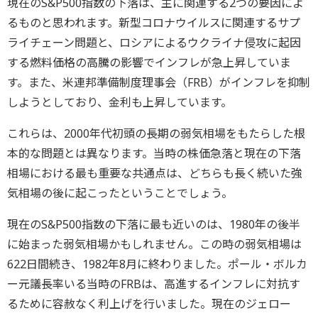
現在のS&P500指数の下落は、主に関連する2つの要因によ
るものと思われます。新型コロナウイルスに関連するサプ
ライチェーン問題と、ロシアによるウクライナ侵攻に起因
する燃料価格の高騰の影響でインフレが急上昇していま
す。また、米連邦準備制度理事会（FRB）がインフレを抑制
しようとしており、金利も上昇しています。
これらは、2000年代初頭の長期の弱気相場をもたらした根
本的な問題とは異なります。当時の株価急落と現在の下落
相場における最も重要な共通点は、どちらも長く続いた強
気相場の後に起こったということでしょう。
現在のS&P500指数の下落に最も近いのは、1980年の後半
に始まった弱気相場かもしれません。この時の弱気相場は
622日間続き、1982年8月に終わりました。ポール・ボルカ
ー元議長率いる当時のFRBは、高進するインフレに対抗す
るために容赦なく利上げを行いました。現在のジェロー