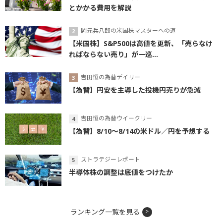
とかかる費用を解説
岡元兵八郎の米国株マスターへの道
【米国株】S&P500は高値を更新、「売らなけ
ればならない売り」が一巡...
吉田恒の為替デイリー
【為替】円安を主導した投機円売りが急減
吉田恒の為替ウイークリー
【為替】8/10～8/14の米ドル／円を予想する
ストラテジーレポート
半導体株の調整は底値をつけたか
ランキング一覧を見る