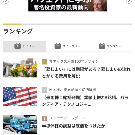
ランキング
デイリー
ウイークリー
マンスリー
マネックス人生100年デザイン
「墓じまい」には期限がある？墓じまいの流れ
とかかる費用を解説
米国株、業界動向と銘柄解説
【米国株：銘柄発掘】業績上振れ5銘柄、パラ
ンティア・テクノロジー...
ストラテジーレポート
半導体株の調整は底値をつけたか