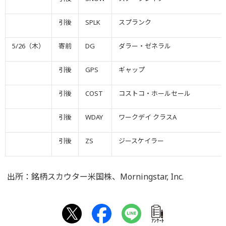
引後
SPLK
スプランク
5/26（木）
寄前
DG
ダラー・ゼネラル
引後
GPS
ギャップ
引後
COST
コストコ・ホールセール
引後
WDAY
ワークデイ クラスA
引後
ZS
ジースケイラー
出所：銘柄スカウター米国株、Morningstar, Inc.
ｱﾝｹｰﾄ