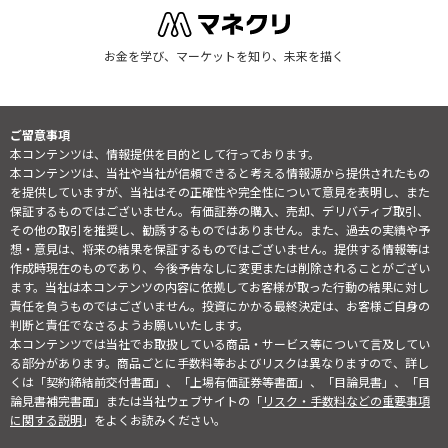
お金を学び、マーケットを知り、未来を描く
ご留意事項
本コンテンツは、情報提供を目的として行っております。
本コンテンツは、当社や当社が信頼できると考える情報源から提供されたもの
を提供していますが、当社はその正確性や完全性について意見を表明し、また
保証するものではございません。有価証券の購入、売却、デリバティブ取引、
その他の取引を推奨し、勧誘するものではありません。また、過去の実績や予
想・意見は、将来の結果を保証するものではございません。提供する情報等は
作成時現在のものであり、今後予告なしに変更または削除されることがござい
ます。当社は本コンテンツの内容に依拠してお客様が取った行動の結果に対し
責任を負うものではございません。投資にかかる最終決定は、お客様ご自身の
判断と責任でなさるようお願いいたします。
本コンテンツでは当社でお取扱している商品・サービス等について言及してい
る部分があります。商品ごとに手数料等およびリスクは異なりますので、詳し
くは「契約締結前交付書面」、「上場有価証券等書面」、「目論見書」、「目
論見書補完書面」または当社ウェブサイトの「
リスク・手数料などの重要事項
に関する説明
」をよくお読みください。