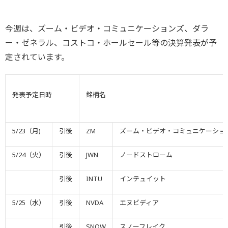
今週は、ズーム・ビデオ・コミュニケーションズ、ダラ
ー・ゼネラル、コストコ・ホールセール等の決算発表が予
定されています。
発表予定日時
銘柄名
5/23（月)
引後
ZM
ズーム・ビデオ・コミュニケーショ
5/24（火）
引後
JWN
ノードストローム
引後
INTU
インテュイット
5/25（水）
引後
NVDA
エヌビディア
引後
SNOW
スノーフレイク