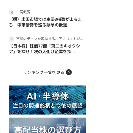
市況概況
（朝）米国市場では主要3指数がまちま
ち 中東情勢を巡る懸念の後退...
市場のテーマを再訪する。アナリストが読み解くテーマの本質
【日本株】株価77倍「第二のキオクシ
ア」を探せ！次の大化け企業を探...
ランキング一覧を見る