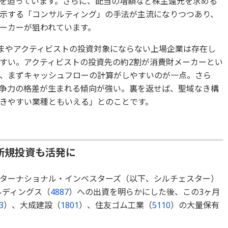
を迫っています。さらに、配当の増額など株主還元を求める
示する「コンサルティング」の手法が主流になりつつあり、
ーカーが狙われています。
いまやアクティビストの投資対象にならない上場企業は存在し
すい。アクティビストの投資先の約2割が消費財メーカーとい
、まずキャッシュフローの計算がしやすいのが一点。さら
争力の格差が生まれる傾向が強い。裏を返せば、聖域なき構
きやすい業種ともいえる」とのことです。
新規投資も活発に
ターナショナル・インベスターズ（以下、シルチェスター）
ルディングス（
4887
）への出資を明らかにした後、この3ヶ月
3
）、大成建設（
1801
）、住友ゴム工業（
5110
）の大量保有