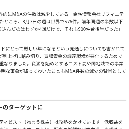
世界的にM&Aの件数は減少している。金融情報会社リフィニテ
ところ、3月7日の週は世界で576件。前年同週の半数以下
割り込んだのはわずか4回だけで、それも900件台後半だった」
ァンドにとって厳しい年になるという見通しについても書かれて
）が利上げに踏み切り、買収資金の調達環境が悪化するためで
重なりました。資源を始めとするコスト高や同地域での事業
透明な事象が降ってわいたこともM&A件数の減少の背景として
トのターゲットに
ティビスト（物言う株主）は攻勢をかけています。低収益を