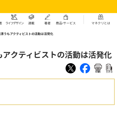
者
ライフデザイン
連載
著者
商
品・
サービス
マネクリとは
感漂うもアクティビストの活動は活発化
もアクティビストの活動は活発化
印刷
ｱﾝｹｰﾄ