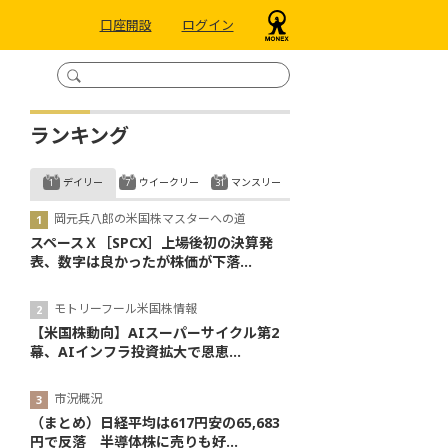
口座開設
ログイン
ランキング
デイリー
ウイークリー
マンスリー
岡元兵八郎の米国株マスターへの道
スペースＸ［SPCX］上場後初の決算発
表、数字は良かったが株価が下落...
モトリーフール米国株情報
【米国株動向】AIスーパーサイクル第2
幕、AIインフラ投資拡大で恩恵...
市況概況
（まとめ）日経平均は617円安の65,683
円で反落 半導体株に売りも好...