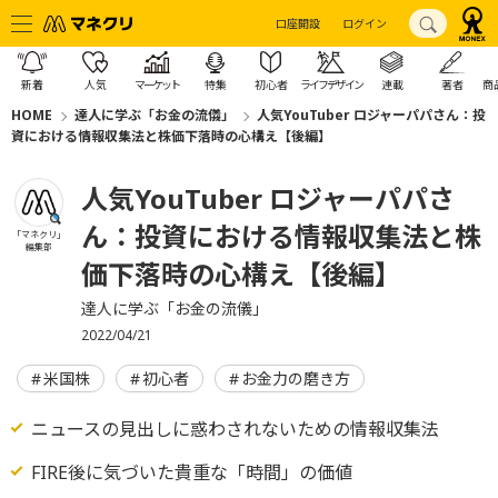
口座開設
ログイン
新着
人気
マーケット
特集
初心者
ライフデザイン
連載
著者
商
HOME
達人に学ぶ「お金の流儀」
人気YouTuber ロジャーパパさん：投
資における情報収集法と株価下落時の心構え【後編】
人気YouTuber ロジャーパパさ
ん：投資における情報収集法と株
「マネクリ」
編集部
価下落時の心構え【後編】
達人に学ぶ「お金の流儀」
2022/04/21
米国株
初心者
お金力の磨き方
ニュースの見出しに惑わされないための情報収集法
FIRE後に気づいた貴重な「時間」の価値