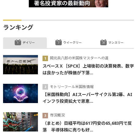
ランキング
デイリー
ウイークリー
マンスリー
岡元兵八郎の米国株マスターへの道
スペースＸ［SPCX］上場後初の決算発表、数字
は良かったが株価が下落...
モトリーフール米国株情報
【米国株動向】AIスーパーサイクル第2幕、AI
インフラ投資拡大で恩恵...
市況概況
（まとめ）日経平均は617円安の65,683円で反
落 半導体株に売りも好...