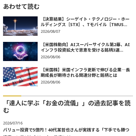
あわせて読む
【決算結果】シーゲイト・テクノロジー・ホー
ルディングス［STX］、Tモバイル［TMUS...
2026/08/07
【米国株動向】AIスーパーサイクル第2幕、AI
インフラ投資拡大で恩恵を受ける銘柄3選...
2026/08/06
【米国株】米国インフラ更新で伸びる企業―長
期成長が期待される関連分野と銘柄とは
2026/08/06
「達人に学ぶ「お金の流儀」」の過去記事を読
む
2026/07/16
バリュー投資で5億円！40代某哲也さんが実践する「下手でも勝つ