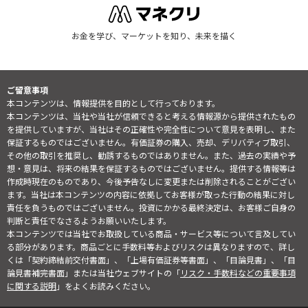
お金を学び、マーケットを知り、未来を描く
ご留意事項
本コンテンツは、情報提供を目的として行っております。
本コンテンツは、当社や当社が信頼できると考える情報源から提供されたもの
を提供していますが、当社はその正確性や完全性について意見を表明し、また
保証するものではございません。有価証券の購入、売却、デリバティブ取引、
その他の取引を推奨し、勧誘するものではありません。また、過去の実績や予
想・意見は、将来の結果を保証するものではございません。提供する情報等は
作成時現在のものであり、今後予告なしに変更または削除されることがござい
ます。当社は本コンテンツの内容に依拠してお客様が取った行動の結果に対し
責任を負うものではございません。投資にかかる最終決定は、お客様ご自身の
判断と責任でなさるようお願いいたします。
本コンテンツでは当社でお取扱している商品・サービス等について言及してい
る部分があります。商品ごとに手数料等およびリスクは異なりますので、詳し
くは「契約締結前交付書面」、「上場有価証券等書面」、「目論見書」、「目
論見書補完書面」または当社ウェブサイトの「
リスク・手数料などの重要事項
に関する説明
」をよくお読みください。