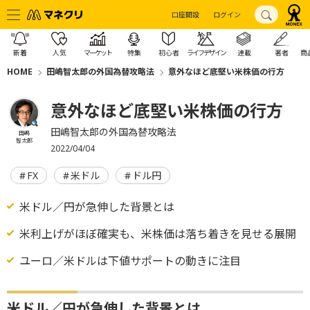
口座開設
ログイン
新着
人気
マーケット
特集
初心者
ライフデザイン
連載
著者
商
HOME
田嶋智太郎の外国為替攻略法
意外なほど底堅い米株価の行方
意外なほど底堅い米株価の行方
田嶋智太郎の外国為替攻略法
田嶋
智太郎
2022/04/04
FX
米ドル
ドル円
米ドル／円が急伸した背景とは
米利上げがほぼ確実も、米株価は落ち着きを見せる展開
ユーロ／米ドルは下値サポートの動きに注目
米ドル／円が急伸した背景とは