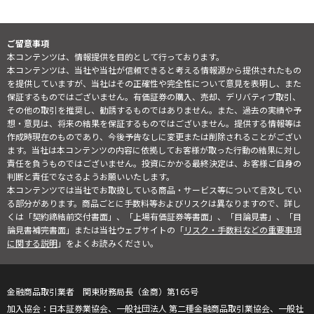
ご留意事項
本コンテンツは、情報提供を目的として行っております。
本コンテンツは、当社や当社が信頼できると考える情報源から提供されたもの
を提供していますが、当社はその正確性や完全性について意見を表明し、また
保証するものではございません。有価証券の購入、売却、デリバティブ取引、
その他の取引を推奨し、勧誘するものではありません。また、過去の実績や予
想・意見は、将来の結果を保証するものではございません。提供する情報等は
作成時現在のものであり、今後予告なしに変更または削除されることがござい
ます。当社は本コンテンツの内容に依拠してお客様が取った行動の結果に対し
責任を負うものではございません。投資にかかる最終決定は、お客様ご自身の
判断と責任でなさるようお願いいたします。
本コンテンツでは当社でお取扱している商品・サービス等について言及してい
る部分があります。商品ごとに手数料等およびリスクは異なりますので、詳し
くは「契約締結前交付書面」、「上場有価証券等書面」、「目論見書」、「目
論見書補完書面」または当社ウェブサイトの「
リスク・手数料などの重要事項
に関する説明
」をよくお読みください。
金融商品取引業者 関東財務局長（金商）第165号
日本証券業協会、一般社団法人 第二種金融商品取引業協会、一般社