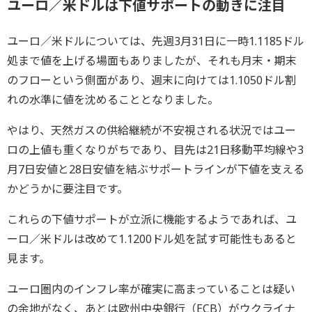
ユーロ／米ドルは下値サポートの動きに注目
ユーロ／米ドルについては、先週3月31日に一時1.1185ドル
処まで値を上げる場面もありましたが、それも月末・期末
のフローという側面があり、週末に向けては1.1050ドル割
れの水準に値を沈めることとなりました。
やはり、天然ガスの供給継続が不安視される状況ではユー
ロの上値も重くなりがちであり、目先は21日移動平均線や3
月7日安値と28日安値を結ぶサポートラインが下値を支える
かどうかに要注目です。
これらの下値サポートが立派に機能するようであれば、ユ
ーロ／米ドルは改めて1.1200ドル処を試す可能性もあると
見ます。
ユーロ圏内のインフレ率が確実に高まっていることは疑い
の余地がなく、あとは欧州中央銀行（ECB）がウクライナ