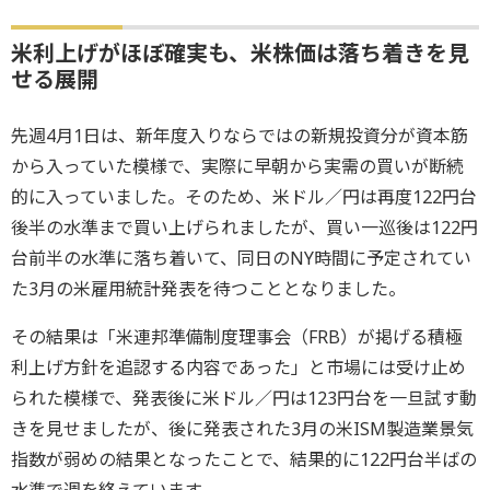
米利上げがほぼ確実も、米株価は落ち着きを見
せる展開
先週4月1日は、新年度入りならではの新規投資分が資本筋
から入っていた模様で、実際に早朝から実需の買いが断続
的に入っていました。そのため、米ドル／円は再度122円台
後半の水準まで買い上げられましたが、買い一巡後は122円
台前半の水準に落ち着いて、同日のNY時間に予定されてい
た3月の米雇用統計発表を待つこととなりました。
その結果は「米連邦準備制度理事会（FRB）が掲げる積極
利上げ方針を追認する内容であった」と市場には受け止め
られた模様で、発表後に米ドル／円は123円台を一旦試す動
きを見せましたが、後に発表された3月の米ISM製造業景気
指数が弱めの結果となったことで、結果的に122円台半ばの
水準で週を終えています。