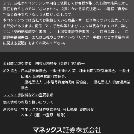
ます。当社は本コンテンツの内容に依拠してお客様が取った行動の結果に対し
責任を負うものではございません。投資にかかる最終決定は、お客様ご自身の
判断と責任でなさるようお願いいたします。
本コンテンツでは当社でお取扱している商品・サービス等について言及してい
る部分があります。商品ごとに手数料等およびリスクは異なりますので、詳し
くは「契約締結前交付書面」、「上場有価証券等書面」、「目論見書」、「目
論見書補完書面」または当社ウェブサイトの「
リスク・手数料などの重要事項
に関する説明
」をよくお読みください。
金融商品取引業者 関東財務局長（金商）第165号
日本証券業協会、一般社団法人 第二種金融商品取引業協会、一般社
団法人 金融先物取引業協会、
一般社団法人 日本暗号資産等取引業協会、一般社団法人 資産運用業
協会
リスク・手数料などの重要事項
個人情報のお取り扱いについて
マネックス証券株式会社
会社概要
お問合せ
ヘルプ（通知の登録・解除）