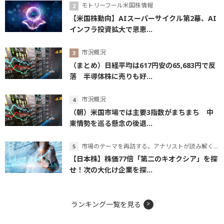
モトリーフール米国株情報
【米国株動向】AIスーパーサイクル第2幕、AI
インフラ投資拡大で恩恵...
市況概況
（まとめ）日経平均は617円安の65,683円で反
落 半導体株に売りも好...
市況概況
（朝）米国市場では主要3指数がまちまち 中
東情勢を巡る懸念の後退...
市場のテーマを再訪する。アナリストが読み解くテーマの本質
【日本株】株価77倍「第二のキオクシア」を探
せ！次の大化け企業を探...
ランキング一覧を見る