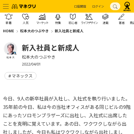
口座開設
ログイン
新着
人気
マーケット
特集
初心者
ライフデザイン
連載
著者
商
HOME
松本大のつぶやき
新入社員と新成人
新入社員と新成人
松本大のつぶやき
松本 大
2022/04/01
マネックス
今日、9人の新卒社員が入社し、入社式を執り行いました。
35年前の今日、私は今の当社オフィスがある同じビルの9階
にあったソロモンブラザーズに出社し、入社式に出席した
ことを克明に覚えています。あの日、ワクワクしながら出
社しましたが、今日も私はワクワクしながら出社しまし