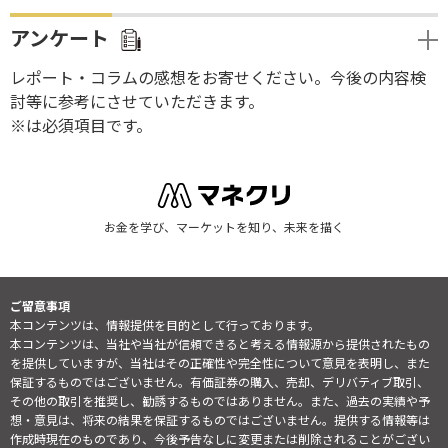
アンケート
レポート・コラムの感想をお寄せください。今後の内容検
討等に参考にさせていただきます。
※は必須項目です。
お金を学び、マーケットを知り、未来を描く
ご留意事項
本コンテンツは、情報提供を目的として行っております。
本コンテンツは、当社や当社が信頼できると考える情報源から提供されたもの
を提供していますが、当社はその正確性や完全性について意見を表明し、また
保証するものではございません。有価証券の購入、売却、デリバティブ取引、
その他の取引を推奨し、勧誘するものではありません。また、過去の実績や予
想・意見は、将来の結果を保証するものではございません。提供する情報等は
作成時現在のものであり、今後予告なしに変更または削除されることがござい