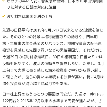
ピッチの早い円安に警戒感が台頭、日本の10年国債利回
りに対する日銀の対応に注目
波乱材料は米国金利の上昇
先週の日経平均は2019年9月3-17日以来となる9連騰を演じ
た。そのひとつの背景は権利配当取りの動きや、四半期
末・年度末の年金基金のリバランス、機関投資家の配当再
投資を見越した先回り買いなどの需給要因だ。それだけに
今週29日の権利付き最終日、30日の権利落ち日当たりでは
反動も出やすく、波乱の値動きを警戒したい。ただし、3月
上旬まで大幅に売り越した海外投資家は中旬から買い越し
に転じたが、彼らの買いは継続する公算が高い。特に4月は
海外投資家が買い越す特異月でもある。
日本株上昇のもうひとつの要因は円安だ。先週は一時1ドル
122円台と2015年12月以来の水準まで円安が進んだが、さ