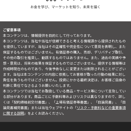
お金を学び、マーケットを知り、未来を描く
ご留意事項
本コンテンツは、情報提供を目的として行っております。
本コンテンツは、当社や当社が信頼できると考える情報源から提供されたもの
を提供していますが、当社はその正確性や完全性について意見を表明し、また
保証するものではございません。有価証券の購入、売却、デリバティブ取引、
その他の取引を推奨し、勧誘するものではありません。また、過去の実績や予
想・意見は、将来の結果を保証するものではございません。提供する情報等は
作成時現在のものであり、今後予告なしに変更または削除されることがござい
ます。当社は本コンテンツの内容に依拠してお客様が取った行動の結果に対し
責任を負うものではございません。投資にかかる最終決定は、お客様ご自身の
判断と責任でなさるようお願いいたします。
本コンテンツでは当社でお取扱している商品・サービス等について言及してい
る部分があります。商品ごとに手数料等およびリスクは異なりますので、詳し
くは「契約締結前交付書面」、「上場有価証券等書面」、「目論見書」、「目
論見書補完書面」または当社ウェブサイトの「
リスク・手数料などの重要事項
に関する説明
」をよくお読みください。