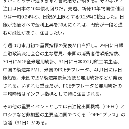
すがにピッチが速すぎると警戒感も台頭する。そのなかで
注目は日本の10年債利回りだ。先週、新発10年物国債利回
りは一時0.24%と、日銀が上限とする0.25%に接近した。日
銀が指値オペで金利上昇を抑えにくれば、円安が一段と進
む可能性があり、注目したい。
今週は月末月初で重要指標の発表が目白押し。29日に日銀
金融政策決定会合の主な意見、米国の消費者信頼感指数、
30日にADP全米雇用統計、31日に日本の2月鉱工業生産、
中国の製造業PMI、米国のPCEデフレータ、4月1日には日
銀短観、米国でISM製造業景気指数と雇用統計などが発表
される。いずれも重要だが、PCEデフレータと雇用統計の
平均時給はインフレ指標として特に注目される。
その他の重要イベントとしては石油輸出国機構（OPEC）と
ロシアなど非加盟の主要産油国でつくる「OPECプラス」の
協議（31日）がある。