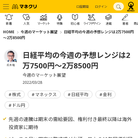
口座開設
ログイン
新着
人気
マーケット
特集
初心者
ライフデザイン
連載
著者
商
HOME
今週のマーケット展望
日経平均の今週の予想レンジは2万7500円
～2万8500円
日経平均の今週の予想レンジは2
万7500円～2万8500円
広木 隆
今週のマーケット展望
2022/03/28
株式
マネックス
日経平均
金利
ドル円
先週の連騰は期末の需給要因、権利付き最終以降は海外
投資家に期待