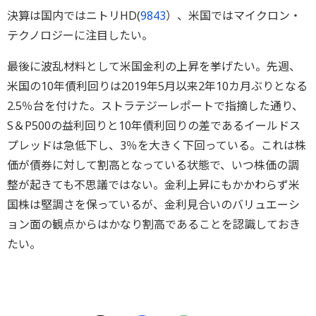
決算は国内ではニトリHD(
9843
）、米国ではマイクロン・
テクノロジーに注目したい。
最後に波乱材料として米国金利の上昇を挙げたい。先週、
米国の10年債利回りは2019年5月以来2年10カ月ぶりとなる
2.5％台を付けた。ストラテジーレポートで指摘した通り、
S＆P500の益利回りと10年債利回りの差であるイールドス
プレッドは急低下し、3％を大きく下回っている。これは株
価が債券に対して割高となっている状態で、いつ株価の調
整が起きても不思議ではない。金利上昇にもかかわらず米
国株は堅調さを保っているが、金利見合いのバリュエーシ
ョン面の観点からはかなり割高であることを認識しておき
たい。