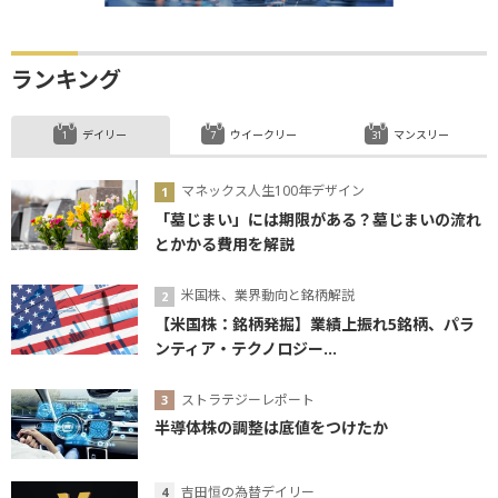
ランキング
デイリー
ウイークリー
マンスリー
マネックス人生100年デザイン
「墓じまい」には期限がある？墓じまいの流れ
とかかる費用を解説
米国株、業界動向と銘柄解説
【米国株：銘柄発掘】業績上振れ5銘柄、パラ
ンティア・テクノロジー...
ストラテジーレポート
半導体株の調整は底値をつけたか
吉田恒の為替デイリー