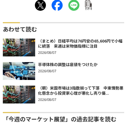
ｱﾝｹｰﾄ
あわせて読む
（まとめ）日経平均は76円安の65,606円で小幅
に続落 来週は米物価指標に注目
2026/08/07
半導体株の調整は底値をつけたか
2026/08/07
（朝）米国市場は3指数揃って下落 中東情勢悪
化懸念から投資家心理が悪化し売り優...
2026/08/07
「今週のマーケット展望」の過去記事を読む