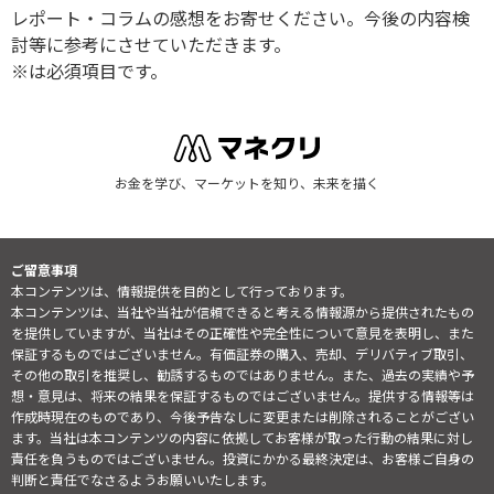
レポート・コラムの感想をお寄せください。今後の内容検
討等に参考にさせていただきます。
※は必須項目です。
お金を学び、マーケットを知り、未来を描く
ご留意事項
本コンテンツは、情報提供を目的として行っております。
本コンテンツは、当社や当社が信頼できると考える情報源から提供されたもの
を提供していますが、当社はその正確性や完全性について意見を表明し、また
保証するものではございません。有価証券の購入、売却、デリバティブ取引、
その他の取引を推奨し、勧誘するものではありません。また、過去の実績や予
想・意見は、将来の結果を保証するものではございません。提供する情報等は
作成時現在のものであり、今後予告なしに変更または削除されることがござい
ます。当社は本コンテンツの内容に依拠してお客様が取った行動の結果に対し
責任を負うものではございません。投資にかかる最終決定は、お客様ご自身の
判断と責任でなさるようお願いいたします。