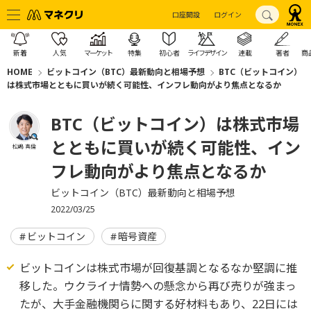
口座開設
ログイン
新着
人気
マーケット
特集
初心者
ライフデザイン
連載
著者
商
HOME
ビットコイン（BTC）最新動向と相場予想
BTC（ビットコイン）
は株式市場とともに買いが続く可能性、インフレ動向がより焦点となるか
BTC（ビットコイン）は株式市場
とともに買いが続く可能性、イン
松嶋 真倫
フレ動向がより焦点となるか
ビットコイン（BTC）最新動向と相場予想
2022/03/25
ビットコイン
暗号資産
ビットコインは株式市場が回復基調となるなか堅調に推
移した。ウクライナ情勢への懸念から再び売りが強まっ
たが、大手金融機関らに関する好材料もあり、22日には