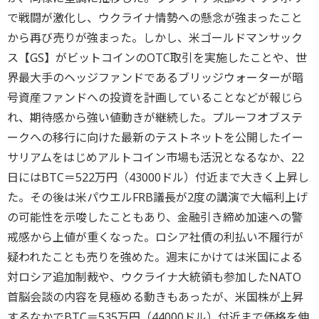
で戦闘が激化し、ウクライナ情勢への懸念が強まったこと
から再び売りが強まった。しかし、米ゴールドマンサック
ス【GS】がビットコインのOTC取引を実施したことや、世
界最大手のヘッジファンドであるブリッジウォーターが暗
号資産ファンドへの投資を計画していることなどが報じら
れ、期待感から強い値動きが継続した。プルーフオブステ
ークへの移行に向けた最新のテストネットを公開したイー
サリアムをはじめアルトコイン市場も活況となるなか、22
日にはBTC＝522万円（43000ドル）付近まで大きく上昇し
た。その後は米パウエルFRB議長が2度の講演で大幅利上げ
の可能性を示唆したこともあり、金融引き締め加速への警
戒感から上値が重くなった。ロシア社債の利払い不履行が
疑われたことも売りを強めた。週末にかけては米国による
対ロシア追加制裁や、ウクライナ大統領も参加したNATO
首脳会談の内容を見極める動きもあったが、米国株が上昇
するなかでBTC＝535万円（44000ドル）付近まで価格を伸