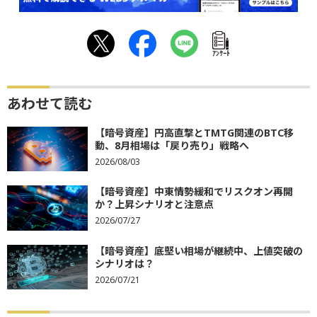
ｱﾝｹｰﾄ
あわせて読む
【暗号資産】円高直撃とTMTG関連のBTC移
動、8月相場は「戻り売り」戦略へ
2026/08/03
【暗号資産】中東情勢緩和でリスクオン再開
か？上昇シナリオと注意点
2026/07/27
【暗号資産】底堅い相場が継続中、上値突破の
シナリオは？
2026/07/21