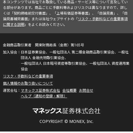
本コンテンツでは当社でお取扱している商品・サービス等について言及してい
る部分があります。商品ごとに手数料等およびリスクは異なりますので、詳し
くは「契約締結前交付書面」、「上場有価証券等書面」、「目論見書」、「目
論見書補完書面」または当社ウェブサイトの「
リスク・手数料などの重要事項
に関する説明
」をよくお読みください。
金融商品取引業者 関東財務局長（金商）第165号
日本証券業協会、一般社団法人 第二種金融商品取引業協会、一般社
団法人 金融先物取引業協会、
一般社団法人 日本暗号資産等取引業協会、一般社団法人 資産運用業
協会
リスク・手数料などの重要事項
個人情報のお取り扱いについて
マネックス証券株式会社
会社概要
お問合せ
ヘルプ（通知の登録・解除）
COPYRIGHT © MONEX, Inc.