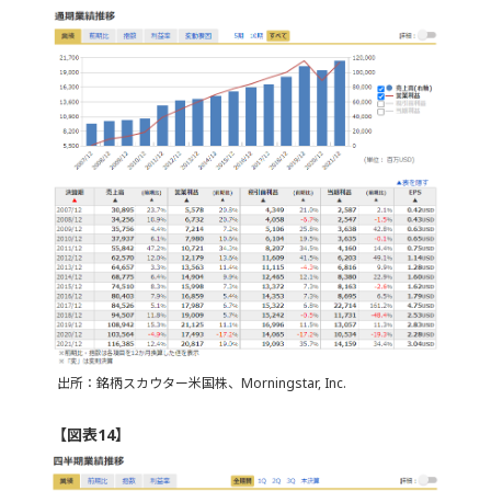
出所：銘柄スカウター米国株、Morningstar, Inc.
【図表14】