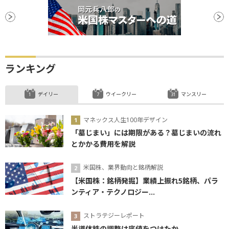
ランキング
デイリー
ウイークリー
マンスリー
マネックス人生100年デザイン
「墓じまい」には期限がある？墓じまいの流れ
とかかる費用を解説
米国株、業界動向と銘柄解説
【米国株：銘柄発掘】業績上振れ5銘柄、パラ
ンティア・テクノロジー...
ストラテジーレポート
半導体株の調整は底値をつけたか