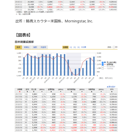
出所：銘柄スカウター米国株、Morningstar, Inc.
【図表8】