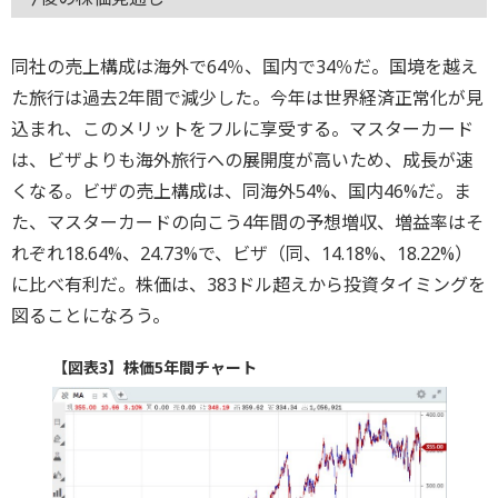
同社の売上構成は海外で64％、国内で34％だ。国境を越え
た旅行は過去2年間で減少した。今年は世界経済正常化が見
込まれ、このメリットをフルに享受する。マスターカード
は、ビザよりも海外旅行への展開度が高いため、成長が速
くなる。ビザの売上構成は、同海外54%、国内46%だ。ま
た、マスターカードの向こう4年間の予想増収、増益率はそ
れぞれ18.64%、24.73%で、ビザ（同、14.18%、18.22%）
に比べ有利だ。株価は、383ドル超えから投資タイミングを
図ることになろう。
【図表3】株価5年間チャート