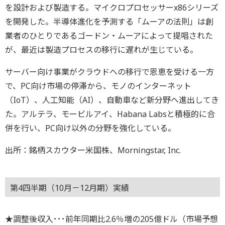
を設計および製造する。マイクロプロセッサーx86シリーズ
を開発した。半導体進化を予測する「ムーアの法則」は創
業者のひとりであるゴードン・ムーアによって提唱された
が、最近は製造プロセスの移行に遅れが生じている。
サーバー向け事業がクラウドへの移行で恩恵を受ける一方
で、PC向け市場の停滞から、モノのインターネット
（IoT）、人工知能（AI）、自動車など新分野へ進出してき
た。アルテラ、モービルアイ、Habana Labsと積極的に合
併を行い、PC向け以外の分野を強化している。
出所：銘柄スカウター米国株、Morningstar, Inc.
第4四半期（10月－12月期）実績
★調整後収入･･･前年同期比2.6％増の205億ドル（市場予想