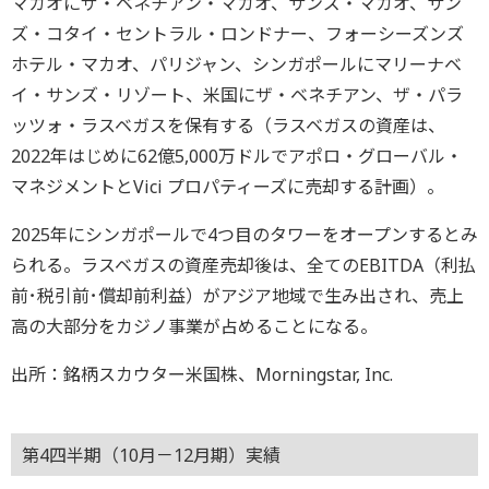
マカオにザ・ベネチアン・マカオ、サンズ・マカオ、サン
ズ・コタイ・セントラル・ロンドナー、フォーシーズンズ
ホテル・マカオ、パリジャン、シンガポールにマリーナベ
イ・サンズ・リゾート、米国にザ・ベネチアン、ザ・パラ
ッツォ・ラスベガスを保有する（ラスベガスの資産は、
2022年はじめに62億5,000万ドルでアポロ・グローバル・
マネジメントとVici プロパティーズに売却する計画）。
2025年にシンガポールで4つ目のタワーをオープンするとみ
られる。ラスベガスの資産売却後は、全てのEBITDA（利払
前･税引前･償却前利益）がアジア地域で生み出され、売上
高の大部分をカジノ事業が占めることになる。
出所：銘柄スカウター米国株、Morningstar, Inc.
第4四半期（10月－12月期）実績