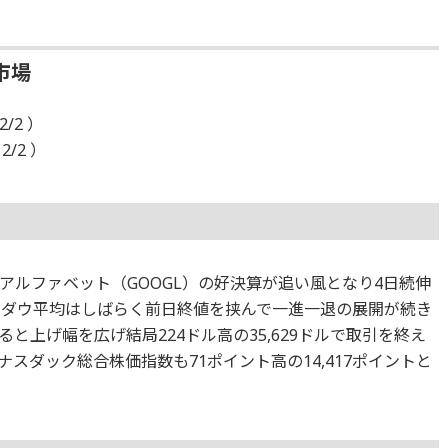
市場
/2 ）
2/2 ）
アルファベット（GOOGL）の好決算が追い風となり4日続伸
たダウ平均はしばらく前日終値を挟んで一進一退の展開が続き
と上げ幅を広げ結局224ドル高の35,629ドルで取引を終え
スダック総合株価指数も71ポイント高の14,417ポイントと