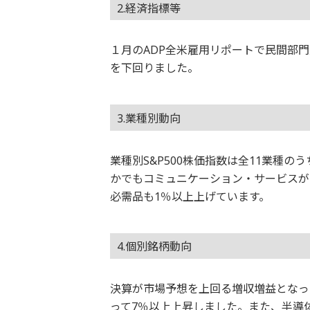
2.経済指標等
１月のADP全米雇用リポートで民間部門
を下回りました。
3.業種別動向
業種別S&P500株価指数は全11業種
かでもコミュニケーション・サービスが
必需品も1％以上上げています。
4.個別銘柄動向
決算が市場予想を上回る増収増益となっ
って7％以上上昇しました。また、半導