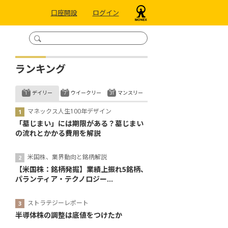
口座開設
ログイン
ランキング
デイリー
ウイークリー
マンスリー
マネックス人生100年デザイン
「墓じまい」には期限がある？墓じまい
の流れとかかる費用を解説
米国株、業界動向と銘柄解説
【米国株：銘柄発掘】業績上振れ5銘柄、
パランティア・テクノロジー...
ストラテジーレポート
半導体株の調整は底値をつけたか