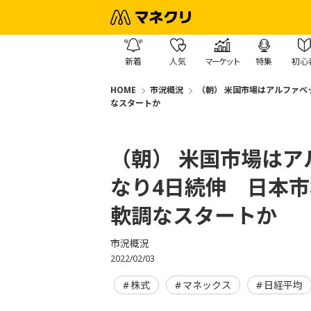
新着
人気
マーケット
特集
初心
HOME
市況概況
（朝） 米国市場はアルファベ
なスタートか
（朝） 米国市場は
なり4日続伸 日本
軟調なスタートか
市況概況
2022/02/03
株式
マネックス
日経平均