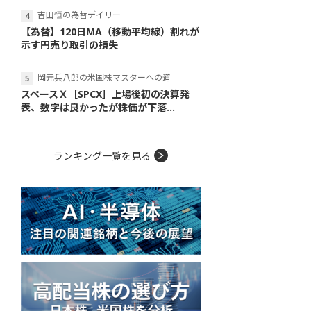
吉田恒の為替デイリー
【為替】120日MA（移動平均線）割れが
示す円売り取引の損失
岡元兵八郎の米国株マスターへの道
スペースＸ［SPCX］上場後初の決算発
表、数字は良かったが株価が下落...
ランキング一覧を見る