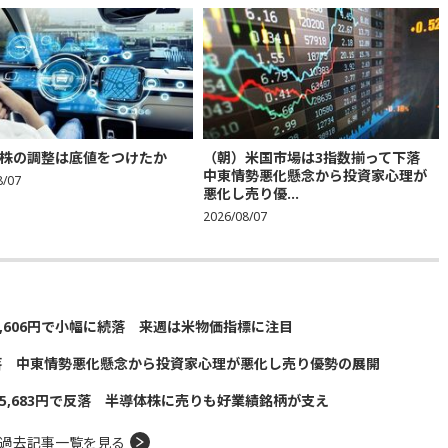
株の調整は底値をつけたか
（朝）米国市場は3指数揃って下落
中東情勢悪化懸念から投資家心理が
8/07
悪化し売り優...
2026/08/07
5,606円で小幅に続落 来週は米物価指標に注目
落 中東情勢悪化懸念から投資家心理が悪化し売り優勢の展開
5,683円で反落 半導体株に売りも好業績銘柄が支え
過去記事一覧を見る