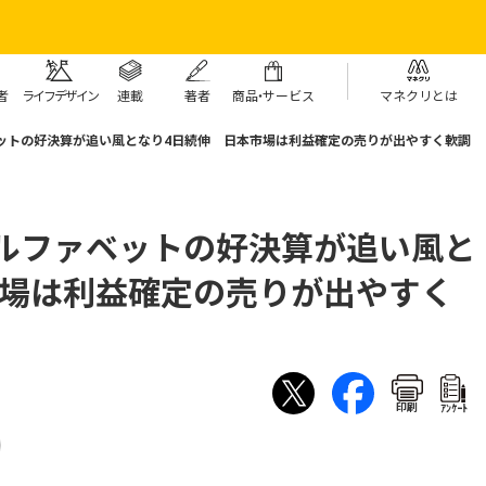
者
ライフデザイン
連載
著者
商
品・
サービス
マネクリとは
ットの好決算が追い風となり4日続伸 日本市場は利益確定の売りが出やすく軟調
アルファベットの好決算が追い風と
市場は利益確定の売りが出やすく
印刷
ｱﾝｹｰﾄ