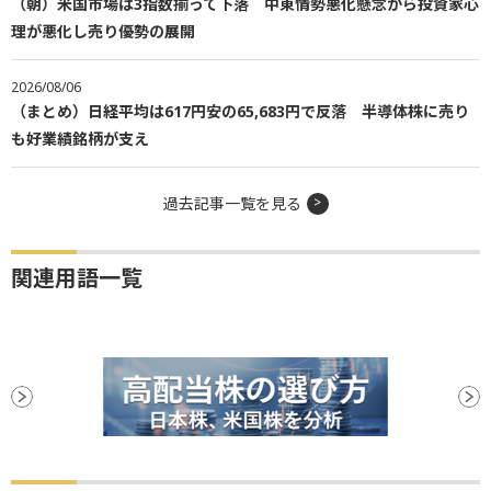
（朝）米国市場は3指数揃って下落 中東情勢悪化懸念から投資家心
理が悪化し売り優勢の展開
2026/08/06
（まとめ）日経平均は617円安の65,683円で反落 半導体株に売り
も好業績銘柄が支え
過去記事一覧を見る
関連用語一覧