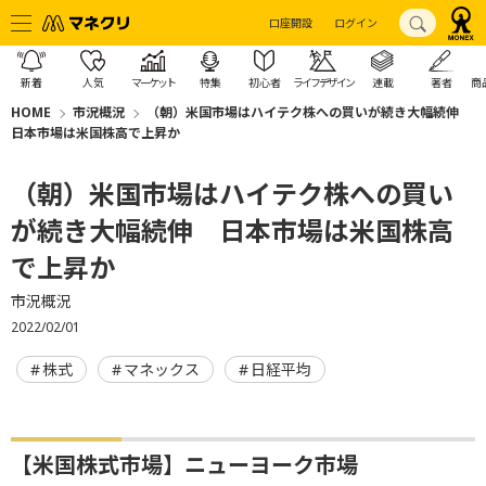
口座開設
ログイン
新着
人気
マーケット
特集
初心者
ライフデザイン
連載
著者
商
HOME
市況概況
（朝）米国市場はハイテク株への買いが続き大幅続伸
日本市場は米国株高で上昇か
（朝）米国市場はハイテク株への買い
が続き大幅続伸 日本市場は米国株高
で上昇か
市況概況
2022/02/01
株式
マネックス
日経平均
【米国株式市場】ニューヨーク市場