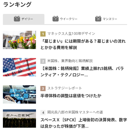
ランキング
デイリー
ウイークリー
マンスリー
マネックス人生100年デザイン
「墓じまい」には期限がある？墓じまいの流れ
とかかる費用を解説
米国株、業界動向と銘柄解説
【米国株：銘柄発掘】業績上振れ5銘柄、パラ
ンティア・テクノロジー...
ストラテジーレポート
半導体株の調整は底値をつけたか
岡元兵八郎の米国株マスターへの道
スペースＸ［SPCX］上場後初の決算発表、数字
は良かったが株価が下落...