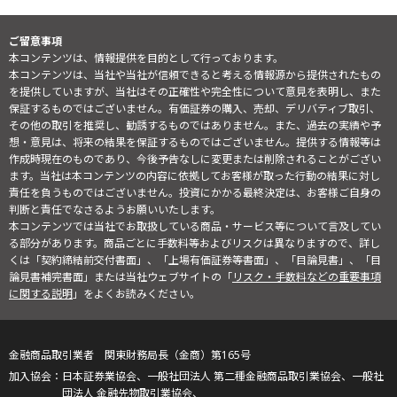
ご留意事項
本コンテンツは、情報提供を目的として行っております。
本コンテンツは、当社や当社が信頼できると考える情報源から提供されたもの
を提供していますが、当社はその正確性や完全性について意見を表明し、また
保証するものではございません。有価証券の購入、売却、デリバティブ取引、
その他の取引を推奨し、勧誘するものではありません。また、過去の実績や予
想・意見は、将来の結果を保証するものではございません。提供する情報等は
作成時現在のものであり、今後予告なしに変更または削除されることがござい
ます。当社は本コンテンツの内容に依拠してお客様が取った行動の結果に対し
責任を負うものではございません。投資にかかる最終決定は、お客様ご自身の
判断と責任でなさるようお願いいたします。
本コンテンツでは当社でお取扱している商品・サービス等について言及してい
る部分があります。商品ごとに手数料等およびリスクは異なりますので、詳し
くは「契約締結前交付書面」、「上場有価証券等書面」、「目論見書」、「目
論見書補完書面」または当社ウェブサイトの「
リスク・手数料などの重要事項
に関する説明
」をよくお読みください。
金融商品取引業者 関東財務局長（金商）第165号
日本証券業協会、一般社団法人 第二種金融商品取引業協会、一般社
団法人 金融先物取引業協会、