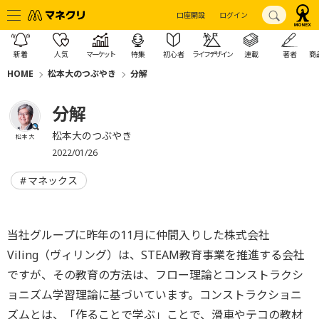
口座開設
ログイン
新着
人気
マーケット
特集
初心者
ライフデザイン
連載
著者
商
HOME
松本大のつぶやき
分解
分解
松本大のつぶやき
松本 大
2022/01/26
マネックス
当社グループに昨年の11月に仲間入りした株式会社
Viling（ヴィリング）は、STEAM教育事業を推進する会社
ですが、その教育の方法は、フロー理論とコンストラクシ
ョニズム学習理論に基づいています。コンストラクショニ
ズムとは、「作ることで学ぶ」ことで、滑車やテコの教材