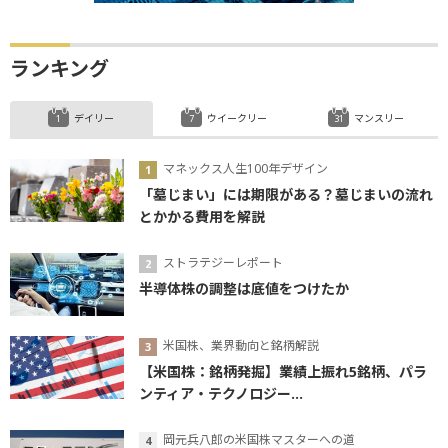
ランキング
デイリー
ウイークリー
マンスリー
マネックス人生100年デザイン
「墓じまい」には期限がある？墓じまいの流れ
とかかる費用を解説
ストラテジーレポート
半導体株の調整は底値をつけたか
米国株、業界動向と銘柄解説
【米国株：銘柄発掘】業績上振れ5銘柄、パラ
ンティア・テクノロジー...
岡元兵八郎の米国株マスターへの道