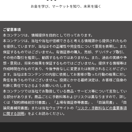
お金を学び、マーケットを知り、未来を描く
ご留意事項
本コンテンツは、情報提供を目的として行っております。
本コンテンツは、当社や当社が信頼できると考える情報源から提供されたもの
を提供していますが、当社はその正確性や完全性について意見を表明し、また
保証するものではございません。有価証券の購入、売却、デリバティブ取引、
その他の取引を推奨し、勧誘するものではありません。また、過去の実績や予
想・意見は、将来の結果を保証するものではございません。提供する情報等は
作成時現在のものであり、今後予告なしに変更または削除されることがござい
ます。当社は本コンテンツの内容に依拠してお客様が取った行動の結果に対し
責任を負うものではございません。投資にかかる最終決定は、お客様ご自身の
判断と責任でなさるようお願いいたします。
本コンテンツでは当社でお取扱している商品・サービス等について言及してい
る部分があります。商品ごとに手数料等およびリスクは異なりますので、詳し
くは「契約締結前交付書面」、「上場有価証券等書面」、「目論見書」、「目
論見書補完書面」または当社ウェブサイトの「
リスク・手数料などの重要事項
に関する説明
」をよくお読みください。