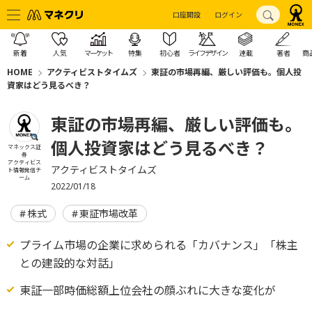
口座開設
ログイン
新着
人気
マーケット
特集
初心者
ライフデザイン
連載
著者
商
HOME
アクティビストタイムズ
東証の市場再編、厳しい評価も。個人投
資家はどう見るべき？
東証の市場再編、厳しい評価も。
個人投資家はどう見るべき？
マネックス証
券
アクティビス
アクティビストタイムズ
ト情報発信チ
ーム
2022/01/18
株式
東証市場改革
プライム市場の企業に求められる「カバナンス」「株主
との建設的な対話」
東証一部時価総額上位会社の顔ぶれに大きな変化が