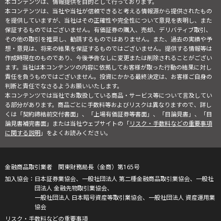
本コンテンツは、情報提供を目的として行っております。
本コンテンツは、当社や当社が信頼できると考える情報源から提供されたもの
を提供していますが、当社はその正確性や完全性について意見を表明し、また
保証するものではございません。有価証券の購入、売却、デリバティブ取引、
その他の取引を推奨し、勧誘するものではありません。また、過去の実績や予
想・意見は、将来の結果を保証するものではございません。提供する情報等は
作成時現在のものであり、今後予告なしに変更または削除されることがござい
ます。当社は本コンテンツの内容に依拠してお客様が取った行動の結果に対し
責任を負うものではございません。投資にかかる最終決定は、お客様ご自身の
判断と責任でなさるようお願いいたします。
本コンテンツでは当社でお取扱している商品・サービス等について言及してい
る部分があります。商品ごとに手数料等およびリスクは異なりますので、詳し
くは「契約締結前交付書面」、「上場有価証券等書面」、「目論見書」、「目
論見書補完書面」または当社ウェブサイトの「
リスク・手数料などの重要事項
に関する説明
」をよくお読みください。
金融商品取引業者 関東財務局長（金商）第165号
日本証券業協会、一般社団法人 第二種金融商品取引業協会、一般社
団法人 金融先物取引業協会、
一般社団法人 日本暗号資産等取引業協会、一般社団法人 資産運用業
協会
リスク・手数料などの重要事項