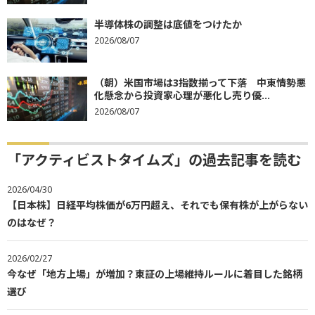
半導体株の調整は底値をつけたか
2026/08/07
（朝）米国市場は3指数揃って下落 中東情勢悪
化懸念から投資家心理が悪化し売り優...
2026/08/07
「アクティビストタイムズ」の過去記事を読む
2026/04/30
【日本株】日経平均株価が6万円超え、それでも保有株が上がらない
のはなぜ？
2026/02/27
今なぜ「地方上場」が増加？東証の上場維持ルールに着目した銘柄
選び