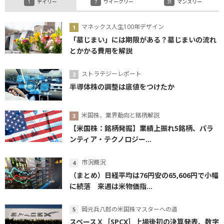
デイリー
ウイークリー
マンスリー
マネックス人生100年デザイン
「墓じまい」には期限がある？墓じまいの流れ
とかかる費用を解説
ストラテジーレポート
半導体株の調整は底値をつけたか
米国株、業界動向と銘柄解説
【米国株：銘柄発掘】業績上振れ5銘柄、パラ
ンティア・テクノロジー...
市況概況
（まとめ）日経平均は76円安の65,606円で小幅
に続落 来週は米物価指...
岡元兵八郎の米国株マスターへの道
スペースＸ［SPCX］上場後初の決算発表、数字