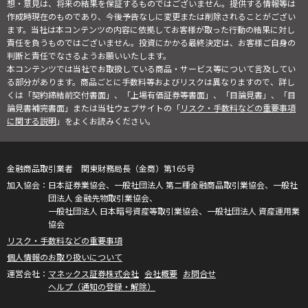
想・意見は、将来の結果を保証するものではございません。提供する情報等は
作成時現在のものであり、今後予告なしに変更または削除されることがござい
ます。当社は本コンテンツの内容に依拠してお客様が取った行動の結果に対し
責任を負うものではございません。投資にかかる最終決定は、お客様ご自身の
判断と責任でなさるようお願いいたします。
本コンテンツでは当社でお取扱している商品・サービス等について言及してい
る部分があります。商品ごとに手数料等およびリスクは異なりますので、詳し
くは「契約締結前交付書面」、「上場有価証券等書面」、「目論見書」、「目
論見書補完書面」または当社ウェブサイトの「
リスク・手数料などの重要事項
に関する説明
」をよくお読みください。
金融商品取引業者 関東財務局長（金商）第165号
日本証券業協会、一般社団法人 第二種金融商品取引業協会、一般社
団法人 金融先物取引業協会、
一般社団法人 日本暗号資産等取引業協会、一般社団法人 資産運用業
協会
リスク・手数料などの重要事項
個人情報のお取り扱いについて
マネックス証券株式会社
会社概要
お問合せ
ヘルプ（通知の登録・解除）