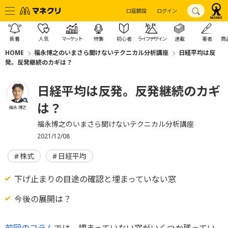
口座開設
ログイン
新着
人気
マーケット
特集
初心者
ライフデザイン
連載
著者
商
HOME
福永博之のいまさら聞けないテクニカル分析講座
日経平均は反
発。反発継続のカギは？
日経平均は反発。反発継続のカギ
は？
福永 博之
福永博之のいまさら聞けないテクニカル分析講座
2021/12/08
株式
日経平均
下げ止まりの目途の確認と埋まっていない窓
今後の展開は？
前回のコラム
では、埋まっていない窓がいくつか残ってい