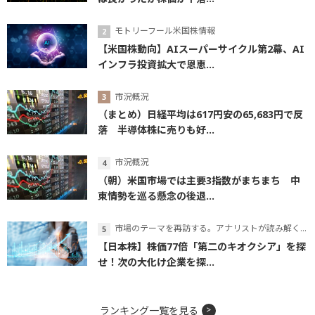
モトリーフール米国株情報
【米国株動向】AIスーパーサイクル第2幕、AI
インフラ投資拡大で恩恵...
市況概況
（まとめ）日経平均は617円安の65,683円で反
落 半導体株に売りも好...
市況概況
（朝）米国市場では主要3指数がまちまち 中
東情勢を巡る懸念の後退...
市場のテーマを再訪する。アナリストが読み解くテーマの本質
【日本株】株価77倍「第二のキオクシア」を探
せ！次の大化け企業を探...
ランキング一覧を見る