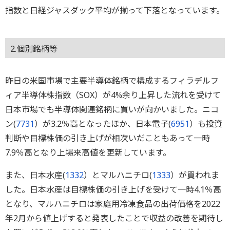
指数と日経ジャスダック平均が揃って下落となっています。
2.個別銘柄等
昨日の米国市場で主要半導体銘柄で構成するフィラデルフ
ィア半導体株指数（SOX）が4%余り上昇した流れを受けて
日本市場でも半導体関連銘柄に買いが向かいました。ニコ
ン(
7731
）が3.2％高となったほか、日本電子(
6951
）も投資
判断や目標株価の引き上げが相次いだこともあって一時
7.9％高となり上場来高値を更新しています。
また、日本水産(
1332
）とマルハニチロ(
1333
）が買われま
した。日本水産は目標株価の引き上げを受けて一時4.1％高
となり、マルハニチロは家庭用冷凍食品の出荷価格を2022
年2月から値上げすると発表したことで収益の改善を期待し