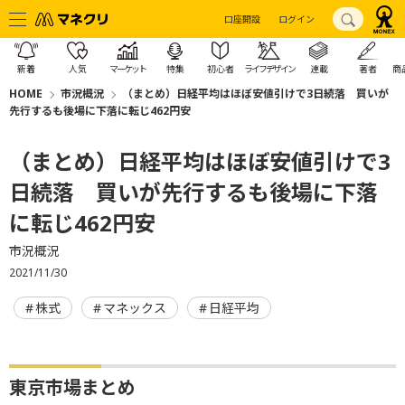
口座開設
ログイン
新着
人気
マーケット
特集
初心者
ライフデザイン
連載
著者
商
HOME
市況概況
（まとめ）日経平均はほぼ安値引けで3日続落 買いが
先行するも後場に下落に転じ462円安
（まとめ）日経平均はほぼ安値引けで3
日続落 買いが先行するも後場に下落
に転じ462円安
市況概況
2021/11/30
株式
マネックス
日経平均
東京市場まとめ