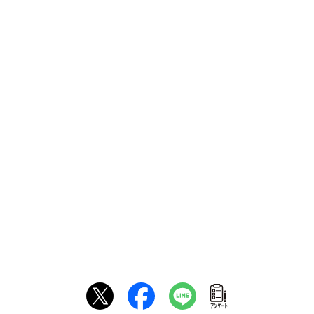
ｱﾝｹｰﾄ