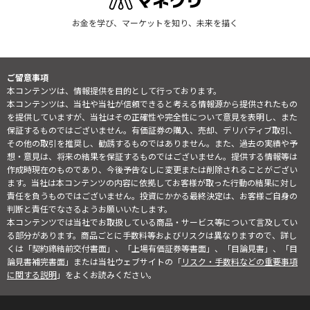
お金を学び、マーケットを知り、未来を描く
ご留意事項
本コンテンツは、情報提供を目的として行っております。
本コンテンツは、当社や当社が信頼できると考える情報源から提供されたもの
を提供していますが、当社はその正確性や完全性について意見を表明し、また
保証するものではございません。有価証券の購入、売却、デリバティブ取引、
その他の取引を推奨し、勧誘するものではありません。また、過去の実績や予
想・意見は、将来の結果を保証するものではございません。提供する情報等は
作成時現在のものであり、今後予告なしに変更または削除されることがござい
ます。当社は本コンテンツの内容に依拠してお客様が取った行動の結果に対し
責任を負うものではございません。投資にかかる最終決定は、お客様ご自身の
判断と責任でなさるようお願いいたします。
本コンテンツでは当社でお取扱している商品・サービス等について言及してい
る部分があります。商品ごとに手数料等およびリスクは異なりますので、詳し
くは「契約締結前交付書面」、「上場有価証券等書面」、「目論見書」、「目
論見書補完書面」または当社ウェブサイトの「
リスク・手数料などの重要事項
に関する説明
」をよくお読みください。