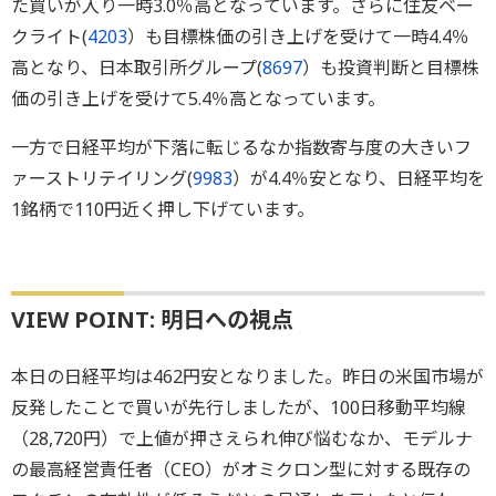
た買いが入り一時3.0％高となっています。さらに住友ベー
クライト(
4203
）も目標株価の引き上げを受けて一時4.4％
高となり、日本取引所グループ(
8697
）も投資判断と目標株
価の引き上げを受けて5.4％高となっています。
一方で日経平均が下落に転じるなか指数寄与度の大きいフ
ァーストリテイリング(
9983
）が4.4％安となり、日経平均を
1銘柄で110円近く押し下げています。
VIEW POINT: 明日への視点
本日の日経平均は462円安となりました。昨日の米国市場が
反発したことで買いが先行しましたが、100日移動平均線
（28,720円）で上値が押さえられ伸び悩むなか、モデルナ
の最高経営責任者（CEO）がオミクロン型に対する既存の