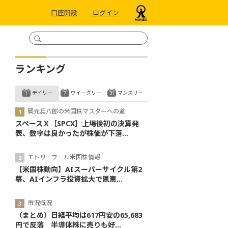
口座開設
ログイン
ランキング
デイリー
ウイークリー
マンスリー
岡元兵八郎の米国株マスターへの道
スペースＸ［SPCX］上場後初の決算発
表、数字は良かったが株価が下落...
モトリーフール米国株情報
【米国株動向】AIスーパーサイクル第2
幕、AIインフラ投資拡大で恩恵...
市況概況
（まとめ）日経平均は617円安の65,683
円で反落 半導体株に売りも好...