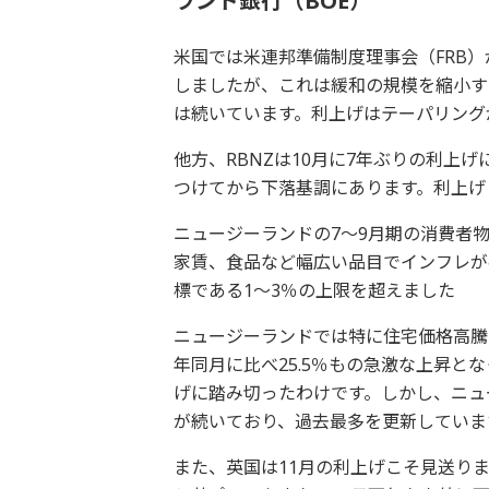
ランド銀行（BOE）
米国では米連邦準備制度理事会（FRB
しましたが、これは緩和の規模を縮小す
は続いています。利上げはテーパリング
他方、RBNZは10月に7年ぶりの利上
つけてから下落基調にあります。利上げ
ニュージーランドの7～9月期の消費者物
家賃、食品など幅広い品目でインフレが確
標である1～3％の上限を超えました
ニュージーランドでは特に住宅価格高騰
年同月に比べ25.5％もの急激な上昇と
げに踏み切ったわけです。しかし、ニュ
が続いており、過去最多を更新していま
また、英国は11月の利上げこそ見送り