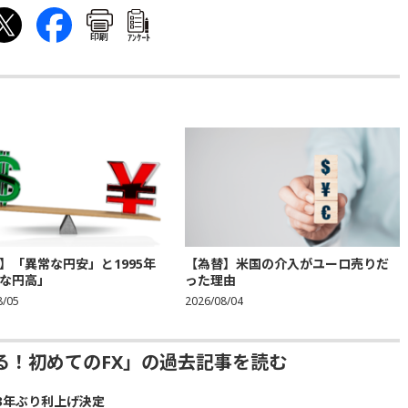
印刷
ｱﾝｹｰﾄ
】「異常な円安」と1995年
【為替】米国の介入がユーロ売りだ
な円高」
った理由
8/05
2026/08/04
る！初めてのFX」の過去記事を読む
3年ぶり利上げ決定