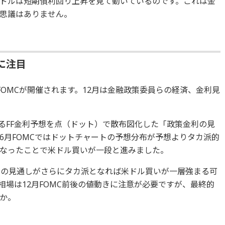
ドルは短期債利回り上昇を見て動いているのです。これは金
思議はありません。
に注目
後のFOMCが開催されます。12月は金融政策委員らの経済、金利見
あるFF金利予想を点（ドット）で散布図化した「政策金利の見
6月FOMCではドットチャートの予想分布が予想よりタカ派的
なったことで米ドル買いが一段と進みました。
らの見通しがさらにタカ派となれば米ドル買いが一層強まる可
場は12月FOMC前後の値動きに注意が必要ですが、最終的
か。