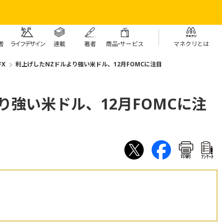
者
ライフデザイン
連載
著者
商
品・
サービス
マネクリとは
X
利上げしたNZドルより強い米ドル、12月FOMCに注目
り強い米ドル、12月FOMCに注
印刷
ｱﾝｹｰﾄ