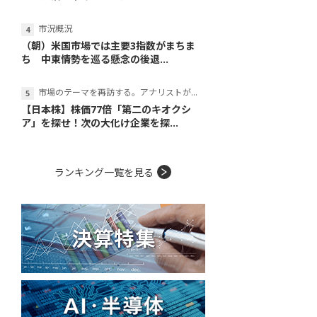
市況概況
（朝）米国市場では主要3指数がまちま
ち 中東情勢を巡る懸念の後退...
市場のテーマを再訪する。アナリストが読み解くテーマの本質
【日本株】株価77倍「第二のキオクシ
ア」を探せ！次の大化け企業を探...
ランキング一覧を見る