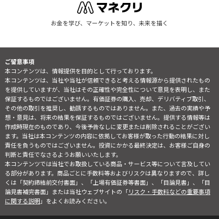
お金を学び、マーケットを知り、未来を描く
ご留意事項
本コンテンツは、情報提供を目的として行っております。
本コンテンツは、当社や当社が信頼できると考える情報源から提供されたもの
を提供していますが、当社はその正確性や完全性について意見を表明し、また
保証するものではございません。有価証券の購入、売却、デリバティブ取引、
その他の取引を推奨し、勧誘するものではありません。また、過去の実績や予
想・意見は、将来の結果を保証するものではございません。提供する情報等は
作成時現在のものであり、今後予告なしに変更または削除されることがござい
ます。当社は本コンテンツの内容に依拠してお客様が取った行動の結果に対し
責任を負うものではございません。投資にかかる最終決定は、お客様ご自身の
判断と責任でなさるようお願いいたします。
本コンテンツでは当社でお取扱している商品・サービス等について言及してい
る部分があります。商品ごとに手数料等およびリスクは異なりますので、詳し
くは「契約締結前交付書面」、「上場有価証券等書面」、「目論見書」、「目
論見書補完書面」または当社ウェブサイトの「
リスク・手数料などの重要事項
に関する説明
」をよくお読みください。