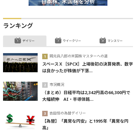
ランキング
デイリー
ウイークリー
マンスリー
岡元兵八郎の米国株マスターへの道
スペースＸ［SPCX］上場後初の決算発表、数字
は良かったが株価が下落...
市況概況
（まとめ）日経平均は2,342円高の66,300円で
大幅続伸 AI・半導体銘...
吉田恒の為替デイリー
【為替】「異常な円安」と1995年「異常な円
高」