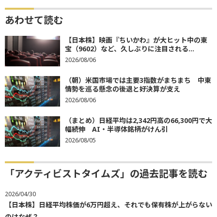
あわせて読む
【日本株】映画『ちいかわ』が大ヒット中の東
宝（9602）など、久しぶりに注目される...
2026/08/06
（朝）米国市場では主要3指数がまちまち 中東
情勢を巡る懸念の後退と好決算が支え
2026/08/06
（まとめ）日経平均は2,342円高の66,300円で大
幅続伸 AI・半導体銘柄がけん引
2026/08/05
「アクティビストタイムズ」の過去記事を読む
2026/04/30
【日本株】日経平均株価が6万円超え、それでも保有株が上がらない
のはなぜ？