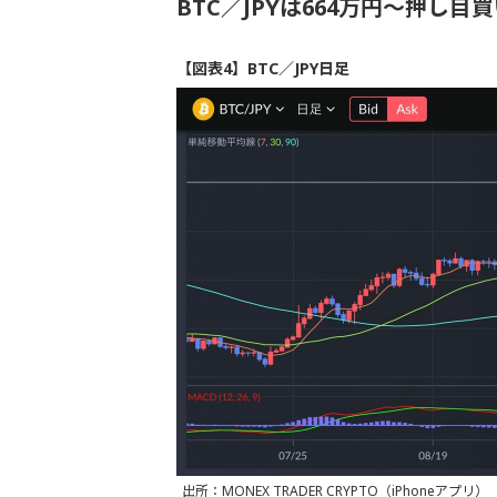
BTC／JPYは664万円～押し
【図表4】BTC／JPY日足
出所：MONEX TRADER CRYPTO（iPhoneアプリ）