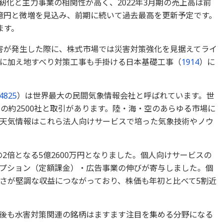
化と主力事業の相関性が高く、2022年3月期の売上高は前
18億円と微増を見込み、前期に続いて過去最高を更新予定です。
います。
害が発生した際に、株式市場では災害対策強化を見据えてライ
に加え地すべり対策工事も手掛ける日本基礎工事（
1914
）に
。
4825
）は世界最大の民間気象情報会社と呼ばれています。世
の約2500社と取引があります。陸・海・空のあらゆる市場に
天気情報はこれら法人向けサービスで培った気象技術やノウ
の2倍となる5億2600万円となりました。個人向けサービスの
プション（定額課金）・広告事業の伸びが寄与しました。個
さが堅調な収益につながっており、株価も年初と比べて5割近
後も水害対策関連の銘柄はますます注目を集める分野になる