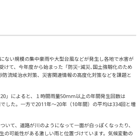
にない規模の集中豪雨や大型台風などが発生し各地で水害が
受けて、今年度から始まった「防災･減災､国土強靱化のため
砂防流域治水対策、災害関連情報の高度化対策などを課題と
20」によると、１時間雨量50ｍｍ以上の年間発生回数は
6回でした。一方で2011年～20年（10年間）の平均は334回と増
について、道路が川のようになって一面が白っぽくなったり、
生の可能性がある激しい雨と位置づけています。気候変動の