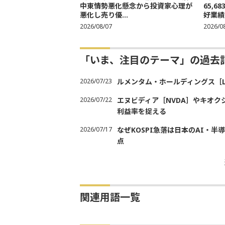
中東情勢悪化懸念から投資家心理が
65,
悪化し売り優...
好業績
2026/08/07
2026/0
「いま、注目のテーマ」の過去
2026/07/23
ルメンタム・ホールディングス［
2026/07/22
エヌビディア［NVDA］やキオク
利益率を捉える
2026/07/17
なぜKOSPI急落は日本のAI・
点
関連用語一覧