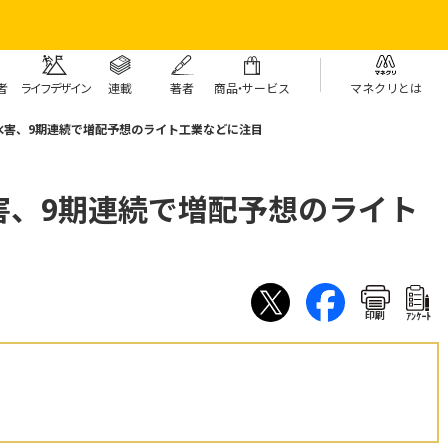
者
ライフデザイン
連載
著者
商
品・
サービス
マネクリとは
水害、9期連続で増配予想のライト工業などに注目
害、9期連続で増配予想のライト
印刷
ｱﾝｹｰﾄ