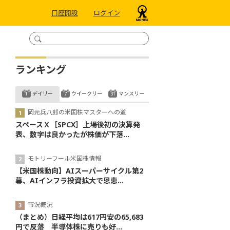
口座開設
ログイン
ランキング
デイリー
ウイークリー
マンスリー
岡元兵八郎の米国株マスターへの道
スペースＸ［SPCX］上場後初の決算発
表、数字は良かったが株価が下落...
モトリーフール米国株情報
【米国株動向】AIスーパーサイクル第2
幕、AIインフラ投資拡大で恩恵...
市況概況
（まとめ）日経平均は617円安の65,683
円で反落 半導体株に売りも好...