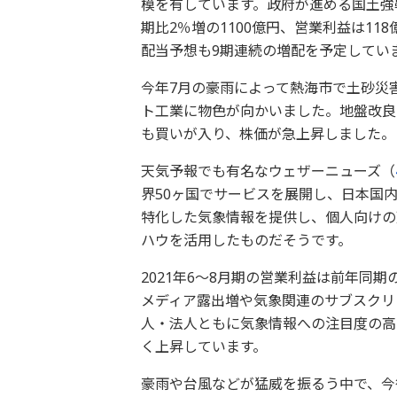
模を有しています。政府が進める国土強靭
期比2％増の1100億円、営業利益は1
配当予想も9期連続の増配を予定して
今年7月の豪雨によって熱海市で土砂災
ト工業に物色が向かいました。地盤改良
も買いが入り、株価が急上昇しました
天気予報でも有名なウェザーニューズ（
界50ヶ国でサービスを展開し、日本国内
特化した気象情報を提供し、個人向けの
ハウを活用したものだそうです。
2021年6～8月期の営業利益は前年同期
メディア露出増や気象関連のサブスクリ
人・法人ともに気象情報への注目度の高
く上昇しています。
豪雨や台風などが猛威を振るう中で、今