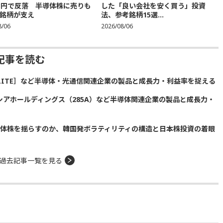
683円で反落 半導体株に売りも
した「良い会社を安く買う」投資
銘柄が支え
法、参考銘柄15選...
8/06
2026/08/06
記事を読む
LITE］など半導体・光通信関連企業の製品と成長力・利益率を捉える
シアホールディングス（285A）など半導体関連企業の製品と成長力・
半導体株を揺らすのか、韓国発ボラティリティの構造と日本株投資の着眼
過去記事一覧を見る