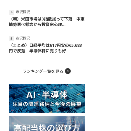
市況概況
（朝）米国市場は3指数揃って下落 中東
情勢悪化懸念から投資家心理...
市況概況
（まとめ）日経平均は617円安の65,683
円で反落 半導体株に売りも好...
ランキング一覧を見る