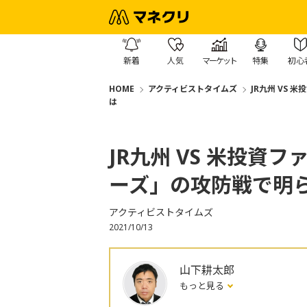
新着
人気
マーケット
特集
初心
HOME
アクティビストタイムズ
JR九州 VS
は
JR九州 VS 米投
ーズ」の攻防戦で明
アクティビストタイムズ
2021/10/13
山下耕太郎
もっと見る