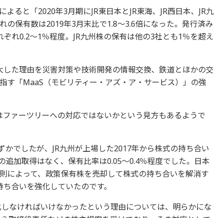
によると「2020年3月期にJR東日本とJR東海、JR西日本、JR九
保有数は2019年3月末比で1.8～3.6倍になった。発行済み
ぞれ0.2～1％程度。JR九州株の保有は他の3社とも1％を超え
拡大した理由を災害対策や技術開発の情報交換、鉄道とほかの交
指す「MaaS（モビリティー・アズ・ア・サービス）」の強
化はファーツリーへの対応ではないかという見方もあるようで
わずかでしたが、JR九州が上場した2017年から株式の持ち合い
の追加取得はなく、保有比率は0.05～0.4％程度でした。日本
則によって、政策保有株を売却して株式の持ち合いを解消す
持ち合いを強化していたのです。
強化しなければいけなかったという理由については、明らかにな