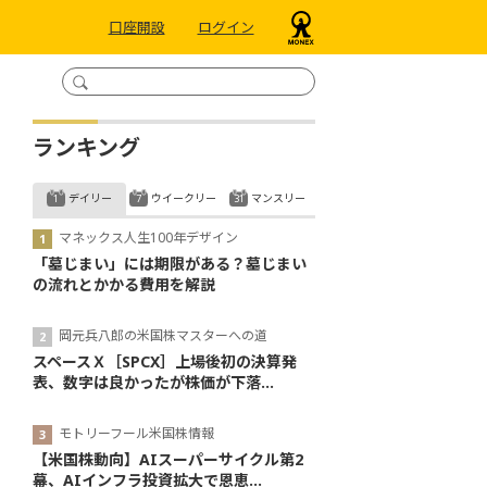
口座開設
ログイン
ランキング
デイリー
ウイークリー
マンスリー
マネックス人生100年デザイン
「墓じまい」には期限がある？墓じまい
の流れとかかる費用を解説
岡元兵八郎の米国株マスターへの道
スペースＸ［SPCX］上場後初の決算発
表、数字は良かったが株価が下落...
モトリーフール米国株情報
【米国株動向】AIスーパーサイクル第2
幕、AIインフラ投資拡大で恩恵...