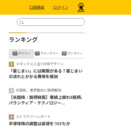
口座開設
ログイン
ランキング
デイリー
ウイークリー
マンスリー
マネックス人生100年デザイン
「墓じまい」には期限がある？墓じまい
の流れとかかる費用を解説
米国株、業界動向と銘柄解説
【米国株：銘柄発掘】業績上振れ5銘柄、
パランティア・テクノロジー...
ストラテジーレポート
半導体株の調整は底値をつけたか