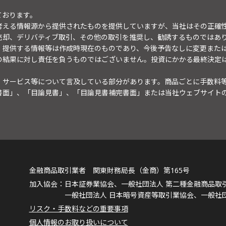
ております。
考える情報源から提供されたものを提供していますが、当社はその正確
売却、デリバティブ取引、その他の取引を推奨し、勧誘するものではあ
。提供する情報等は作成時現在のものであり、今後予告なしに変更また
の結果に対し責任を負うものではございません。投資にかかる最終決定
・サービス等について言及している部分があります。商品ごとに手数料
書面」、「目論見書」、「目論見書補完書面」または当社ウェブサイト
金融商品取引業者 関東財務局長（金商）第165号
日本証券業協会、一般社団法人 第二種金融商品取
一般社団法人 日本暗号資産等取引業協会、一般社
リスク・手数料などの重要事項
個人情報のお取り扱いについて