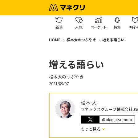
新着
人気
マーケット
特集
初心
HOME
松本大のつぶやき
増える語らい
増える語らい
松本大のつぶやき
2021/09/07
松本 大
マネックスグループ株式会社 取
@okimatsumoto
もっと見る