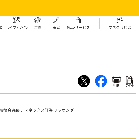
者
ライフデザイン
連載
著者
商
品・
サービス
マネクリとは
印刷
ｱﾝｹｰﾄ
締役会議長 、マネックス証券 ファウンダー