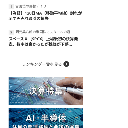
吉田恒の為替デイリー
【為替】120日MA（移動平均線）割れが
示す円売り取引の損失
岡元兵八郎の米国株マスターへの道
スペースＸ［SPCX］上場後初の決算発
表、数字は良かったが株価が下落...
ランキング一覧を見る