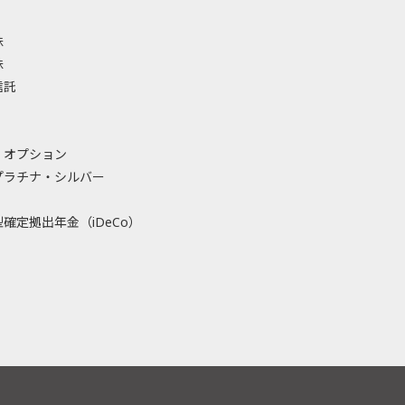
株
株
信託
・オプション
プラチナ・シルバー
確定拠出年金（iDeCo）