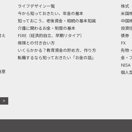
ライフデザイン一覧
株式
今から知っておきたい、年金の基本
米国
知っておこう、老後資金・相続の基本知識
中国
介護に関わるお金・制度の基本
投資
考え
FIRE（経済的自立、早期リタイア）
債券
保険との付き合い方
FX
いくらかかる？教育資金の貯め方、作り方
先物
転職するなら知っておきたい「お金の話」
金・
NISA
極意
個人型