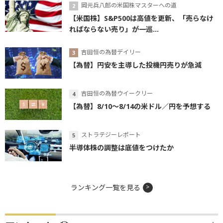
岡元兵八郎の米国株マスターへの道
【米国株】S&P500は高値を更新、「売らなけ
ればならない売り」が一巡...
吉田恒の為替デイリー
【為替】円安を主導した投機円売りが急減
吉田恒の為替ウイークリー
【為替】8/10～8/14の米ドル／円を予想する
ストラテジーレポート
半導体株の調整は底値をつけたか
ランキング一覧を見る