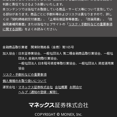
判断と責任でなさるようお願いいたします。
本コンテンツでは当社でお取扱している商品・サービス等について言及してい
る部分があります。商品ごとに手数料等およびリスクは異なりますので、詳し
くは「契約締結前交付書面」、「上場有価証券等書面」、「目論見書」、「目
論見書補完書面」または当社ウェブサイトの「
リスク・手数料などの重要事項
に関する説明
」をよくお読みください。
金融商品取引業者 関東財務局長（金商）第165号
日本証券業協会、一般社団法人 第二種金融商品取引業協会、一般社
団法人 金融先物取引業協会、
一般社団法人 日本暗号資産等取引業協会、一般社団法人 資産運用業
協会
リスク・手数料などの重要事項
個人情報のお取り扱いについて
マネックス証券株式会社
会社概要
お問合せ
ヘルプ（通知の登録・解除）
COPYRIGHT © MONEX, Inc.