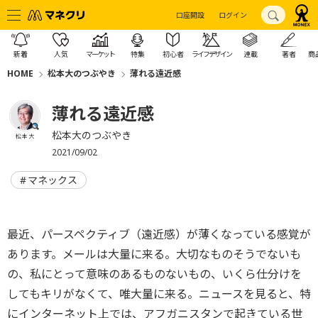
口座開設
ログイン
新着
人気
マーケット
特集
初心者
ライフデザイン
連載
著者
商
HOME
松本大のつぶやき
薄れる遠近感
薄れる遠近感
松本大のつぶやき
松本 大
2021/09/02
マネックス
最近、パースペクティブ（遠近感）が薄くなっている感覚が
あります。メールは大量に来る。大切なものそうでないも
の、私にとって意味のあるものないもの、いくら仕分けを
してもキリがなくて、唯大量に来る。ニュースを見ると、特
にインターネット上では、アフガニスタンで起きている世