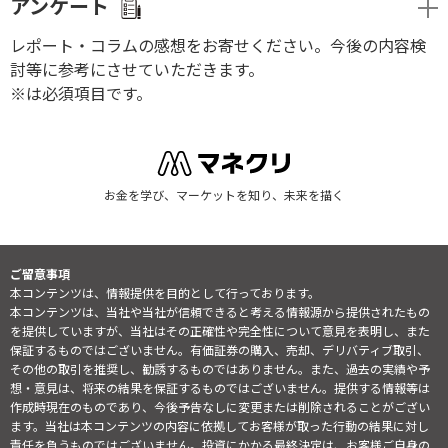
アンケート
レポート・コラムの感想をお寄せください。今後の内容検
討等に参考にさせていただきます。
※は必須項目です。
お金を学び、マーケットを知り、未来を描く
ご留意事項
本コンテンツは、情報提供を目的として行っております。
本コンテンツは、当社や当社が信頼できると考える情報源から提供されたもの
を提供していますが、当社はその正確性や完全性について意見を表明し、また
保証するものではございません。有価証券の購入、売却、デリバティブ取引、
その他の取引を推奨し、勧誘するものではありません。また、過去の実績や予
想・意見は、将来の結果を保証するものではございません。提供する情報等は
作成時現在のものであり、今後予告なしに変更または削除されることがござい
ます。当社は本コンテンツの内容に依拠してお客様が取った行動の結果に対し
責任を負うものではございません。投資にかかる最終決定は、お客様ご自身の