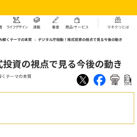
者
ライフデザイン
連載
著者
商
品・
サービス
マネクリとは
み解くテーマの本質
デジタル庁始動！株式投資の視点で見る今後の動き
式投資の視点で見る今後の動き
解くテーマの本質
印刷
ｱﾝｹｰﾄ