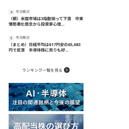
市況概況
（朝）米国市場は3指数揃って下落 中東
情勢悪化懸念から投資家心理...
市況概況
（まとめ）日経平均は617円安の65,683
円で反落 半導体株に売りも好...
ランキング一覧を見る