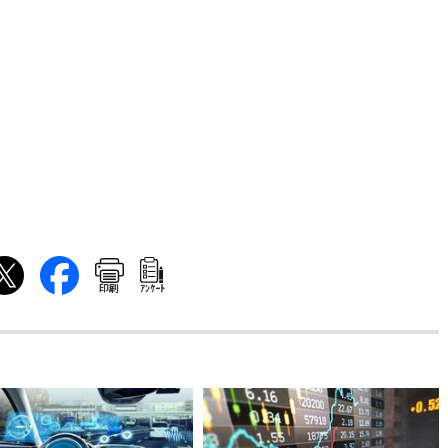
印刷
ｱﾝｹｰﾄ