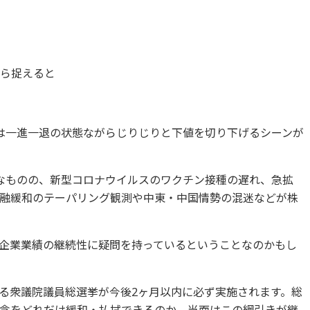
から捉えると
は一進一退の状態ながらじりじりと下値を切り下げるシーンが
なものの、新型コロナウイルスのワクチン接種の遅れ、急拡
融緩和のテーパリング観測や中東・中国情勢の混迷などが株
企業業績の継続性に疑問を持っているということなのかもし
る衆議院議員総選挙が今後2ヶ月以内に必ず実施されます。総
念をどれだけ緩和・払拭できるのか。当面はこの綱引きが継