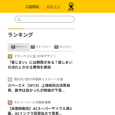
口座開設
ログイン
ランキング
デイリー
ウイークリー
マンスリー
マネックス人生100年デザイン
「墓じまい」には期限がある？墓じまい
の流れとかかる費用を解説
岡元兵八郎の米国株マスターへの道
スペースＸ［SPCX］上場後初の決算発
表、数字は良かったが株価が下落...
モトリーフール米国株情報
【米国株動向】AIスーパーサイクル第2
幕、AIインフラ投資拡大で恩恵...