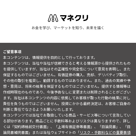
お金を学び、マーケットを知り、未来を描く
ご留意事項
本コンテンツは、情報提供を目的として行っております。
本コンテンツは、当社や当社が信頼できると考える情報源から提供されたもの
を提供していますが、当社はその正確性や完全性について意見を表明し、また
保証するものではございません。有価証券の購入、売却、デリバティブ取引、
その他の取引を推奨し、勧誘するものではありません。また、過去の実績や予
想・意見は、将来の結果を保証するものではございません。提供する情報等は
作成時現在のものであり、今後予告なしに変更または削除されることがござい
ます。当社は本コンテンツの内容に依拠してお客様が取った行動の結果に対し
責任を負うものではございません。投資にかかる最終決定は、お客様ご自身の
判断と責任でなさるようお願いいたします。
本コンテンツでは当社でお取扱している商品・サービス等について言及してい
る部分があります。商品ごとに手数料等およびリスクは異なりますので、詳し
くは「契約締結前交付書面」、「上場有価証券等書面」、「目論見書」、「目
論見書補完書面」または当社ウェブサイトの「
リスク・手数料などの重要事項