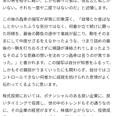
あの男を相手に戦い、しかも勝った者は、信玄公と私しか
いない。それも一度や二度ではないのだ」と述懐します。
この後の昌幸の描写が非常に印象深く、「自慢とか昔ばな
しとかいったふうな気分ではなく、何番か立て続けに勝っ
た将棋を、最後の勝負の途中で事故が起こり、駒をそのま
まにして中座せざるをえなかったような、つまり詰めの最
後の一駒を打ちおろさずに棋譜が凍結されてしまったよう
なそのような悲痛の想いを沈めつつ昌幸は言うのが常であ
った。」と書かれます。この描写は自分が知恵をふるって、
しかもその算段がうまくいったにも関わらず、自分ではコ
ントロールできない何者かに成就を妨げられた悲憤がよく
伝わってくるように思います。
株式投資においては、ポテンシャルのある良い企業に、良
いタイミングで投資し、世の中のトレンドもその通りなの
に、その企業の経営がまずく、株価が上がらない、投資成