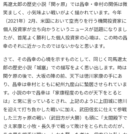
馬遼太郎の歴史小説「関ヶ原」では昌幸・幸村の関係は微
笑ましく、小気味よい戦いがよく描かれています。今年
（2021年）2月、米国において空売りを行う機関投資家に
個人投資家が立ち向かうというニュースが話題になりまし
たが、首尾よく勝利した個人投資家の心境は、この時の昌
幸のそれに近かったのではないかなと思います。
さて、その昌幸の心境を示すものとして、同じく司馬遼太
郎の歴史小説「城塞」での描写をよく思い出します。時は
関ケ原の後で、大坂の陣の前、天下は徳川家康の手にあ
り、昌幸は幸村とともに紀州九度山に蟄居させられていま
す。小説の中で昌幸は「家康程度のものが天下をとると
は」と常に言っているとされ、上記のように上田城に徳川
を迎えて打ち負かした戦いに加え、武田信玄に仕えて参戦
した三方ヶ原の戦い（武田方が大勝）も頭に「太閤殿下で
さえ家康と小牧・長久手で戦って敗けをとられたのだが、