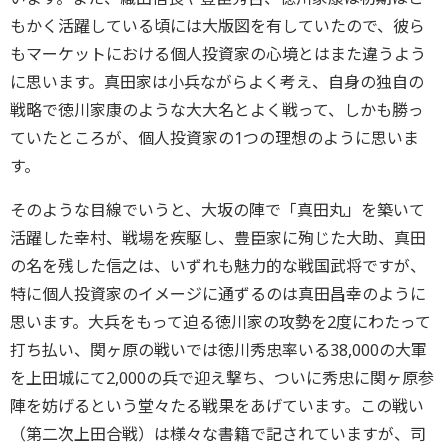
もかく活躍している頃には大版図を有していたので、彼ら
もマーケットにおける個人投資家の心境とはまた違うよう
に思います。真田家は小兵ながらよく考え、自身の独自の
戦略で徳川家康のような大大名とよく戦って、しかも勝っ
ていたところが、個人投資家の1つの理想のように思いま
す。
そのような目線でいうと、大坂の陣で「真田丸」を築いて
活躍した幸村、戦場を疾駆し、豊臣家に殉じた大助、真田
の名を残した信之は、いずれも魅力的な戦国武将ですが、
特に個人投資家のイメージに通ずるのは真田昌幸のように
思います。大兵をもって迫る徳川家の攻勢を2度にわたって
打ち払い、関ヶ原の戦いでは徳川秀忠率いる38,000の大軍
を上田城にて2,000の兵で迎え撃ち、ついに秀忠に関ヶ原参
陣を妨げるという堂々たる戦果をあげています。この戦い
（第二次上田合戦）は様々な書籍で記されていますが、司