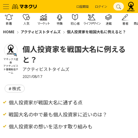
口座開設
ログイン
新着
人気
マーケット
特集
初心者
ライフデザイン
連載
著者
商
HOME
アクティビストタイムズ
個人投資家を戦国大名に例えると？
個人投資家を戦国大名に例える
と？
マネックス証
券
アクティビス
アクティビストタイムズ
ト情報発信チ
ーム
2021/08/17
株式
個人投資家が戦国大名に通ずる点
戦国大名の中で最も個人投資家に近いのは？
個人投資家の想いを活かす取り組みも