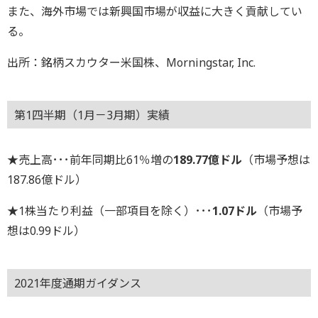
また、海外市場では新興国市場が収益に大きく貢献してい
る。
出所：銘柄スカウター米国株、Morningstar, Inc.
第1四半期（1月－3月期）実績
★売上高･･･前年同期比61％増の
189.77億ドル
（市場予想は
187.86億ドル）
★1株当たり利益（一部項目を除く）･･･
1.07ドル
（市場予
想は0.99ドル）
2021年度通期ガイダンス