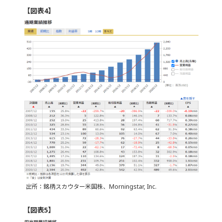
【図表4】
出所：銘柄スカウター米国株、Morningstar, Inc.
【図表5】