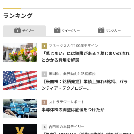
ランキング
デイリー
ウイークリー
マンスリー
マネックス人生100年デザイン
「墓じまい」には期限がある？墓じまいの流れ
とかかる費用を解説
米国株、業界動向と銘柄解説
【米国株：銘柄発掘】業績上振れ5銘柄、パラ
ンティア・テクノロジー...
ストラテジーレポート
半導体株の調整は底値をつけたか
吉田恒の為替デイリー