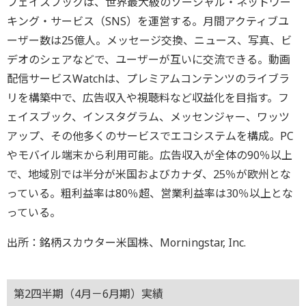
フェイスブックは、世界最大級のソーシャル・ネットワー
キング・サービス（SNS）を運営する。月間アクティブユ
ーザー数は25億人。メッセージ交換、ニュース、写真、ビ
デオのシェアなどで、ユーザーが互いに交流できる。動画
配信サービスWatchは、プレミアムコンテンツのライブラ
リを構築中で、広告収入や視聴料など収益化を目指す。フ
ェイスブック、インスタグラム、メッセンジャー、ワッツ
アップ、その他多くのサービスでエコシステムを構成。PC
やモバイル端末から利用可能。広告収入が全体の90％以上
で、地域別では半分が米国およびカナダ、25％が欧州とな
っている。粗利益率は80％超、営業利益率は30％以上とな
っている。
出所：銘柄スカウター米国株、Morningstar, Inc.
第2四半期（4月－6月期）実績