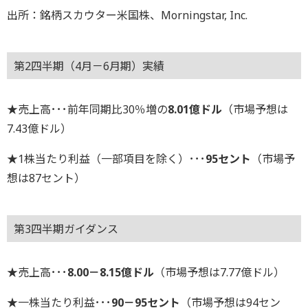
出所：銘柄スカウター米国株、Morningstar, Inc.
第2四半期（4月－6月期）実績
★売上高･･･前年同期比30％増の
8.01億ドル
（市場予想は
7.43億ドル）
★1株当たり利益（一部項目を除く）･･･
95セント
（市場予
想は87セント）
第3四半期ガイダンス
★売上高･･･
8.00－8.15億ドル
（市場予想は7.77億ドル）
★一株当たり利益･･･
90－95セント
（市場予想は94セン