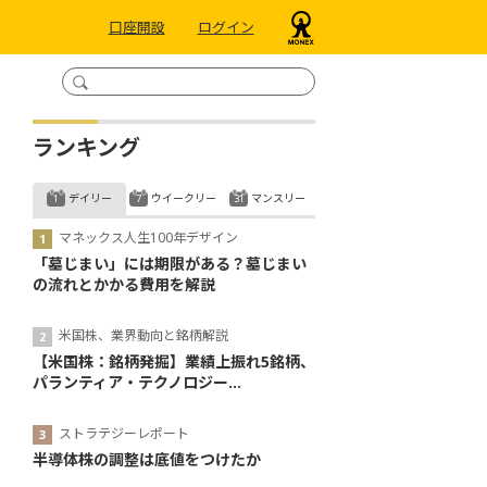
口座開設
ログイン
ランキング
デイリー
ウイークリー
マンスリー
マネックス人生100年デザイン
「墓じまい」には期限がある？墓じまい
の流れとかかる費用を解説
米国株、業界動向と銘柄解説
【米国株：銘柄発掘】業績上振れ5銘柄、
パランティア・テクノロジー...
ストラテジーレポート
半導体株の調整は底値をつけたか