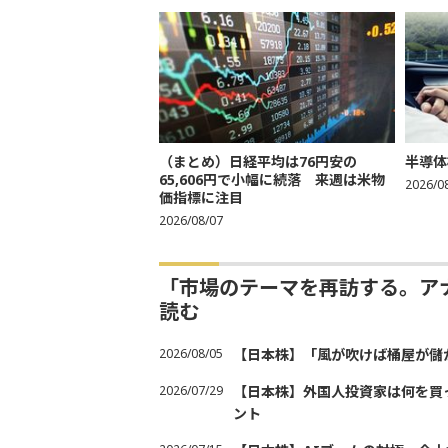
（まとめ）日経平均は76円安の
半導体
65,606円で小幅に続落 来週は米物
2026/0
価指標に注目
2026/08/07
「市場のテーマを再訪する。ア
読む
2026/08/05
【日本株】「風が吹けば桶屋が儲
2026/07/29
【日本株】外国人投資家は何を買
ント