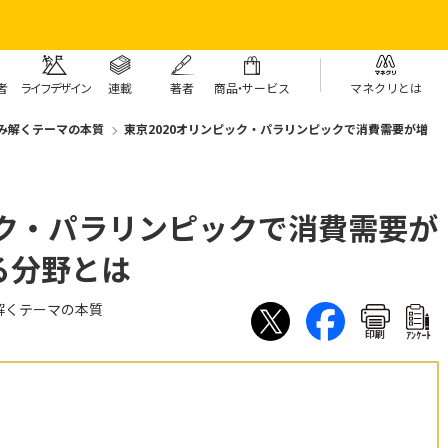
者
ライフデザイン
連載
著者
商
品・
サービス
マネクリとは
み解くテーマの本質
東京2020オリンピック・パラリンピックで消費需要が増
ック・パラリンピックで消費需要が
る分野とは
解くテーマの本質
印刷
ｱﾝｹｰﾄ