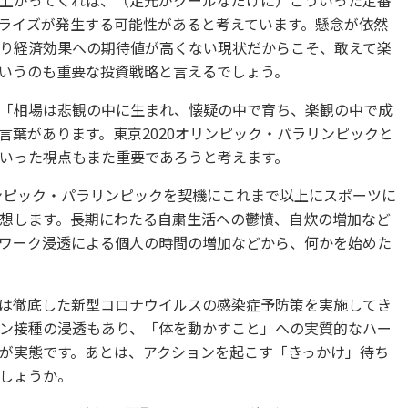
上がってくれば、（足元がクールなだけに）こういった定番
ライズが発生する可能性があると考えています。懸念が依然
り経済効果への期待値が高くない現状だからこそ、敢えて楽
いうのも重要な投資戦略と言えるでしょう。
「相場は悲観の中に生まれ、懐疑の中で育ち、楽観の中で成
言葉があります。東京2020オリンピック・パラリンピックと
いった視点もまた重要であろうと考えます。
リンピック・パラリンピックを契機にこれまで以上にスポーツに
想します。長期にわたる自粛生活への鬱憤、自炊の増加など
ワーク浸透による個人の時間の増加などから、何かを始めた
は徹底した新型コロナウイルスの感染症予防策を実施してき
ン接種の浸透もあり、「体を動かすこと」への実質的なハー
が実態です。あとは、アクションを起こす「きっかけ」待ち
しょうか。