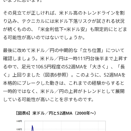
いように思います。
その見立てが正しければ、米ドル高のトレンドラインを割
り込み、テクニカルには米ドル下落リスクが試される状況
が続くものの、「米金利低下=米ドル安」も限定的にとどま
る可能性が高いのではないでしょうか。
最後に改めて米ドル／円の中期的な「立ち位置」について
確認しましょう。米ドル／円は一時111円台後半まで上昇す
る中で、足元で106.5円程度の52週MAを「大きく」、「長
く」上回りました（図表6参照）。このように、52週MAを
本格的にブレークした動きは、これまでの経験からすると
一時的ではなく、米ドル／円の上昇がトレンドとして展開
している可能性が高いことを示すものです。
【図表6】米ドル／円と52週MA（2000年～）