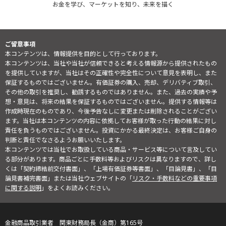
お金を学び、マーケットを知り、未来を描く
ご留意事項
本コンテンツは、情報提供を目的として行っております。
本コンテンツは、当社や当社が信頼できると考える情報源から提供されたもの
を提供していますが、当社はその正確性や完全性について意見を表明し、また
保証するものではございません。有価証券の購入、売却、デリバティブ取引、
その他の取引を推奨し、勧誘するものではありません。また、過去の実績や予
想・意見は、将来の結果を保証するものではございません。提供する情報等は
作成時現在のものであり、今後予告なしに変更または削除されることがござい
ます。当社は本コンテンツの内容に依拠してお客様が取った行動の結果に対し
責任を負うものではございません。投資にかかる最終決定は、お客様ご自身の
判断と責任でなさるようお願いいたします。
本コンテンツでは当社でお取扱している商品・サービス等について言及してい
る部分があります。商品ごとに手数料等およびリスクは異なりますので、詳し
くは「契約締結前交付書面」、「上場有価証券等書面」、「目論見書」、「目
論見書補完書面」または当社ウェブサイトの「
リスク・手数料などの重要事項
に関する説明
」をよくお読みください。
金融商品取引業者 関東財務局長（金商）第165号