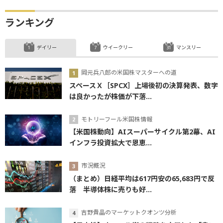
ランキング
デイリー
ウイークリー
マンスリー
岡元兵八郎の米国株マスターへの道
スペースＸ［SPCX］上場後初の決算発表、数字
は良かったが株価が下落...
モトリーフール米国株情報
【米国株動向】AIスーパーサイクル第2幕、AI
インフラ投資拡大で恩恵...
市況概況
（まとめ）日経平均は617円安の65,683円で反
落 半導体株に売りも好...
吉野貴晶のマーケットクオンツ分析