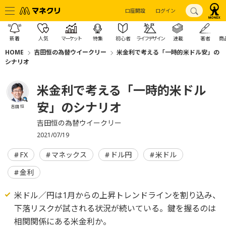
口座開設
ログイン
新着
人気
マーケット
特集
初心者
ライフデザイン
連載
著者
商
HOME
吉田恒の為替ウイークリー
米金利で考える「一時的米ドル安」の
シナリオ
米金利で考える「一時的米ドル
安」のシナリオ
吉田 恒
吉田恒の為替ウイークリー
2021/07/19
FX
マネックス
ドル円
米ドル
金利
米ドル／円は1月からの上昇トレンドラインを割り込み、
下落リスクが試される状況が続いている。鍵を握るのは
相関関係にある米金利か。