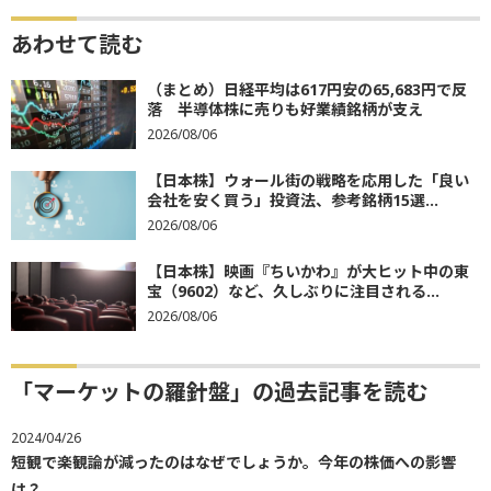
あわせて読む
（まとめ）日経平均は617円安の65,683円で反
落 半導体株に売りも好業績銘柄が支え
2026/08/06
【日本株】ウォール街の戦略を応用した「良い
会社を安く買う」投資法、参考銘柄15選...
2026/08/06
【日本株】映画『ちいかわ』が大ヒット中の東
宝（9602）など、久しぶりに注目される...
2026/08/06
「マーケットの羅針盤」の過去記事を読む
2024/04/26
短観で楽観論が減ったのはなぜでしょうか。今年の株価への影響
は？