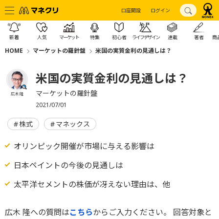
口座開設
ログイン
新着
人気
マーケット
特集
初心者
ライフデザイン
連載
著者
商
HOME
マーケットの羅針盤
米国の実質金利の見通しは？
米国の実質金利の見通しは？
マーケットの羅針盤
広木 隆
2021/07/01
株式
マネックス
オリンピック開催が市場に与える影響は
日本ペイントの今後の見通しは
太平洋セメントの株価が冴えない理由は、他
広木 隆への質問は
こちら
からご入力ください。 回答対象と