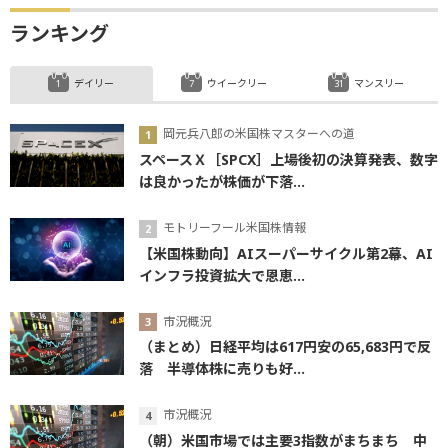
ランキング
デイリー
ウイークリー
マンスリー
岡元兵八郎の米国株マスターへの道
スペースＸ［SPCX］上場後初の決算発表、数字
は良かったが株価が下落...
モトリーフール米国株情報
【米国株動向】AIスーパーサイクル第2幕、AI
インフラ投資拡大で恩恵...
市況概況
（まとめ）日経平均は617円安の65,683円で反
落 半導体株に売りも好...
市況概況
（朝）米国市場では主要3指数がまちまち 中