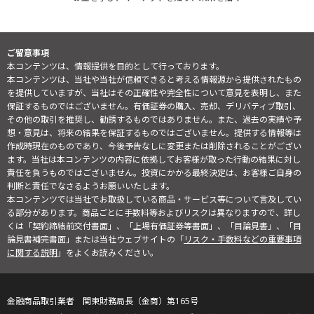
ご留意事項
本コンテンツは、情報提供を目的として行っております。
本コンテンツは、当社や当社が信頼できると考える情報源から提供されたもの
を提供していますが、当社はその正確性や完全性について意見を表明し、また
保証するものではございません。有価証券の購入、売却、デリバティブ取引、
その他の取引を推奨し、勧誘するものではありません。また、過去の実績や予
想・意見は、将来の結果を保証するものではございません。提供する情報等は
作成時現在のものであり、今後予告なしに変更または削除されることがござい
ます。当社は本コンテンツの内容に依拠してお客様が取った行動の結果に対し
責任を負うものではございません。投資にかかる最終決定は、お客様ご自身の
判断と責任でなさるようお願いいたします。
本コンテンツでは当社でお取扱している商品・サービス等について言及してい
る部分があります。商品ごとに手数料等およびリスクは異なりますので、詳し
くは「契約締結前交付書面」、「上場有価証券等書面」、「目論見書」、「目
論見書補完書面」または当社ウェブサイトの「
リスク・手数料などの重要事項
に関する説明
」をよくお読みください。
金融商品取引業者 関東財務局長（金商）第165号