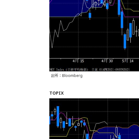
出所：Bloomberg
TOPIX