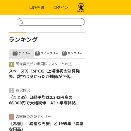
口座開設
ログイン
ランキング
デイリー
ウイークリー
マンスリー
岡元兵八郎の米国株マスターへの道
スペースＸ［SPCX］上場後初の決算発
表、数字は良かったが株価が下落...
市況概況
（まとめ）日経平均は2,342円高の
66,300円で大幅続伸 AI・半導体銘...
吉田恒の為替デイリー
【為替】「異常な円安」と1995年「異常
な円高」