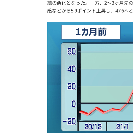
続の悪化となった。一方、2～3ヶ月先
感などから5.9ポイント上昇し、47.6へ