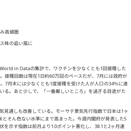
善
並み高値圏
ス株の追い風に
orld in Dataの集計で、ワクチンを少なくとも1回接種した
。接種回数は現在1日約60万回のペースだが、7月には政府が
う。7月末には少なくとも1度接種を受けた人が人口の34％に達
いる。あと少しで、「一番厳しいところ」を過ぎる目途がた
気見通しも改善している。モーサテ景気先行指数で日本は1ヶ
欧米とそん色ない水準にまで高まった。今週内閣府が発表した5
を示す指数は前月より1.0ポイント悪化し、38.1と2ヶ月連