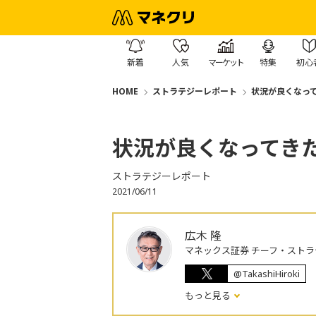
新着
人気
マーケット
特集
初心
HOME
ストラテジーレポート
状況が良くなっ
状況が良くなってき
ストラテジーレポート
2021/06/11
広木 隆
マネックス証券 チーフ・ストラ
@TakashiHiroki
もっと見る