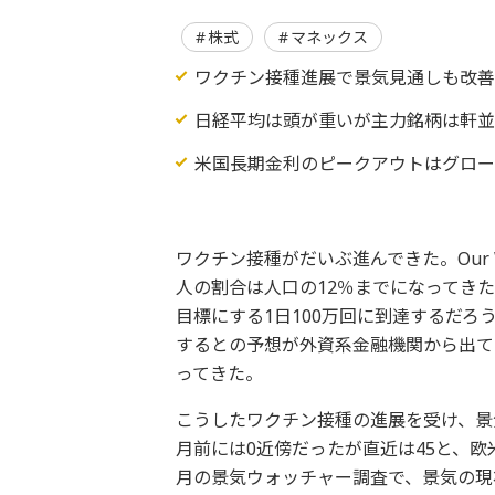
株式
マネックス
ワクチン接種進展で景気見通しも改
日経平均は頭が重いが主力銘柄は軒
米国長期金利のピークアウトはグロー
ワクチン接種がだいぶ進んできた。Our W
人の割合は人口の12％までになってきた
目標にする1日100万回に到達するだろ
するとの予想が外資系金融機関から出て
ってきた。
こうしたワクチン接種の進展を受け、景
月前には0近傍だったが直近は45と、
月の景気ウォッチャー調査で、景気の現状