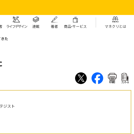
者
ライフデザイン
連載
著者
商
品・
サービス
マネクリとは
てきた
た
印刷
ｱﾝｹｰﾄ
テジスト