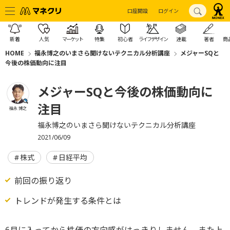
口座開設
ログイン
新着
人気
マーケット
特集
初心者
ライフデザイン
連載
著者
商
HOME
福永博之のいまさら聞けないテクニカル分析講座
メジャーSQと
今後の株価動向に注目
メジャーSQと今後の株価動向に
注目
福永 博之
福永博之のいまさら聞けないテクニカル分析講座
2021/06/09
株式
日経平均
前回の振り返り
トレンドが発生する条件とは
6月に入ってから株価の方向感がはっきりしません。また上