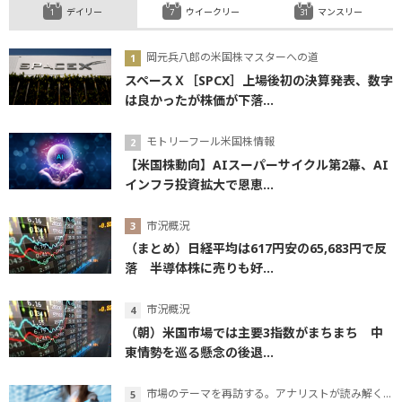
デイリー
ウイークリー
マンスリー
岡元兵八郎の米国株マスターへの道
スペースＸ［SPCX］上場後初の決算発表、数字
は良かったが株価が下落...
モトリーフール米国株情報
【米国株動向】AIスーパーサイクル第2幕、AI
インフラ投資拡大で恩恵...
市況概況
（まとめ）日経平均は617円安の65,683円で反
落 半導体株に売りも好...
市況概況
（朝）米国市場では主要3指数がまちまち 中
東情勢を巡る懸念の後退...
市場のテーマを再訪する。アナリストが読み解くテーマの本質