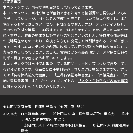
ご留意事項
本コンテンツは、情報提供を目的として行っております。
本コンテンツは、当社や当社が信頼できると考える情報源から提供されたもの
を提供していますが、当社はその正確性や完全性について意見を表明し、また
保証するものではございません。有価証券の購入、売却、デリバティブ取引、
その他の取引を推奨し、勧誘するものではありません。また、過去の実績や予
想・意見は、将来の結果を保証するものではございません。提供する情報等は
作成時現在のものであり、今後予告なしに変更または削除されることがござい
ます。当社は本コンテンツの内容に依拠してお客様が取った行動の結果に対し
責任を負うものではございません。投資にかかる最終決定は、お客様ご自身の
判断と責任でなさるようお願いいたします。
本コンテンツでは当社でお取扱している商品・サービス等について言及してい
る部分があります。商品ごとに手数料等およびリスクは異なりますので、詳し
くは「契約締結前交付書面」、「上場有価証券等書面」、「目論見書」、「目
論見書補完書面」または当社ウェブサイトの「
リスク・手数料などの重要事項
に関する説明
」をよくお読みください。
金融商品取引業者 関東財務局長（金商）第165号
日本証券業協会、一般社団法人 第二種金融商品取引業協会、一般社
団法人 金融先物取引業協会、
一般社団法人 日本暗号資産等取引業協会、一般社団法人 資産運用業
協会