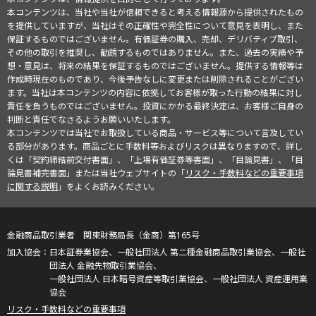
本コンテンツは、当社や当社が信頼できると考える情報源から提供されたもの
を提供していますが、当社はその正確性や完全性について意見を表明し、また
保証するものではございません。有価証券の購入、売却、デリバティブ取引、
その他の取引を推奨し、勧誘するものではありません。また、過去の実績や予
想・意見は、将来の結果を保証するものではございません。提供する情報等は
作成時現在のものであり、今後予告なしに変更または削除されることがござい
ます。当社は本コンテンツの内容に依拠してお客様が取った行動の結果に対し
責任を負うものではございません。投資にかかる最終決定は、お客様ご自身の
判断と責任でなさるようお願いいたします。
本コンテンツでは当社でお取扱している商品・サービス等について言及してい
る部分があります。商品ごとに手数料等およびリスクは異なりますので、詳し
くは「契約締結前交付書面」、「上場有価証券等書面」、「目論見書」、「目
論見書補完書面」または当社ウェブサイトの「
リスク・手数料などの重要事項
に関する説明
」をよくお読みください。
金融商品取引業者 関東財務局長（金商）第165号
日本証券業協会、一般社団法人 第二種金融商品取引業協会、一般社
団法人 金融先物取引業協会、
一般社団法人 日本暗号資産等取引業協会、一般社団法人 資産運用業
協会
リスク・手数料などの重要事項