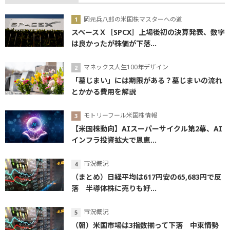
岡元兵八郎の米国株マスターへの道
スペースＸ［SPCX］上場後初の決算発表、数字
は良かったが株価が下落...
マネックス人生100年デザイン
「墓じまい」には期限がある？墓じまいの流れ
とかかる費用を解説
モトリーフール米国株情報
【米国株動向】AIスーパーサイクル第2幕、AI
インフラ投資拡大で恩恵...
市況概況
（まとめ）日経平均は617円安の65,683円で反
落 半導体株に売りも好...
市況概況
（朝）米国市場は3指数揃って下落 中東情勢