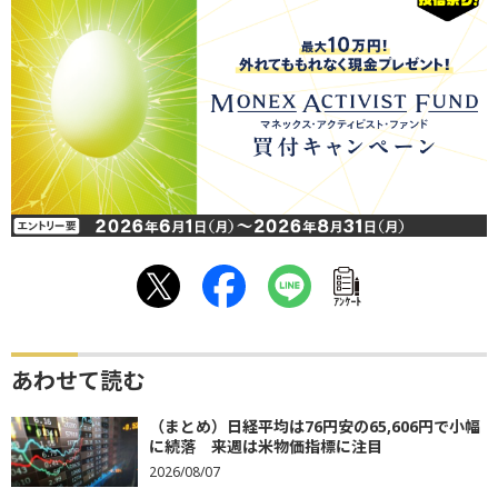
ｱﾝｹｰﾄ
あわせて読む
（まとめ）日経平均は76円安の65,606円で小幅
に続落 来週は米物価指標に注目
2026/08/07