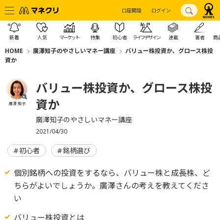
口座開設
ログイン
新着
人気
マーケット
特集
初心者
ライフデザイン
連載
著者
商
HOME
廣澤知子のやさしいマネー講座
バリュー株投資か、グロース株投
資か
バリュー株投資か、グロース株投
資か
廣澤 知子
廣澤知子のやさしいマネー講座
2021/04/30
初心者
銘柄選び
個別銘柄への投資をするなら、バリュー株と成長株、ど
ちらがよいでしょうか。廣澤さんの考えを教えてくださ
い
バリュー株投資とは