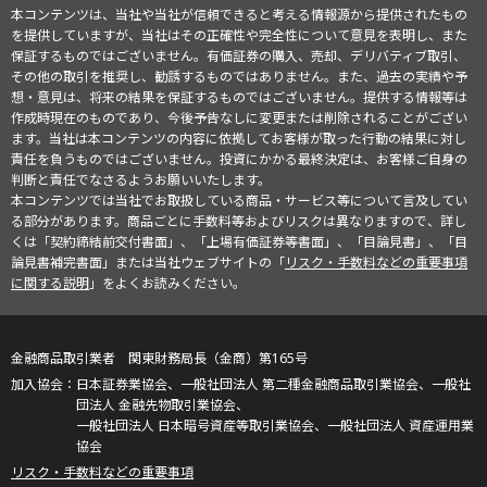
本コンテンツは、当社や当社が信頼できると考える情報源から提供されたもの
を提供していますが、当社はその正確性や完全性について意見を表明し、また
保証するものではございません。有価証券の購入、売却、デリバティブ取引、
その他の取引を推奨し、勧誘するものではありません。また、過去の実績や予
想・意見は、将来の結果を保証するものではございません。提供する情報等は
作成時現在のものであり、今後予告なしに変更または削除されることがござい
ます。当社は本コンテンツの内容に依拠してお客様が取った行動の結果に対し
責任を負うものではございません。投資にかかる最終決定は、お客様ご自身の
判断と責任でなさるようお願いいたします。
本コンテンツでは当社でお取扱している商品・サービス等について言及してい
る部分があります。商品ごとに手数料等およびリスクは異なりますので、詳し
くは「契約締結前交付書面」、「上場有価証券等書面」、「目論見書」、「目
論見書補完書面」または当社ウェブサイトの「
リスク・手数料などの重要事項
に関する説明
」をよくお読みください。
金融商品取引業者 関東財務局長（金商）第165号
日本証券業協会、一般社団法人 第二種金融商品取引業協会、一般社
団法人 金融先物取引業協会、
一般社団法人 日本暗号資産等取引業協会、一般社団法人 資産運用業
協会
リスク・手数料などの重要事項