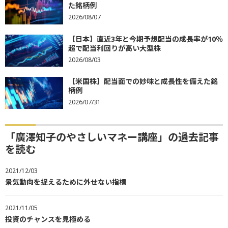
た銘柄例
2026/08/07
【日本】直近3年と今期予想配当の成長率が10％
超で配当利回りが高い大型株
2026/08/03
【米国株】配当面での妙味と成長性を備えた銘
柄例
2026/07/31
「廣澤知子のやさしいマネー講座」の過去記事
を読む
2021/12/03
景気動向を捉えるために外せない指標
2021/11/05
投資のチャンスを見極める