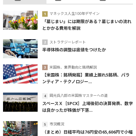
マネックス人生100年デザイン
「墓じまい」には期限がある？墓じまいの流れ
とかかる費用を解説
ストラテジーレポート
半導体株の調整は底値をつけたか
米国株、業界動向と銘柄解説
【米国株：銘柄発掘】業績上振れ5銘柄、パラ
ンティア・テクノロジー...
岡元兵八郎の米国株マスターへの道
スペースＸ［SPCX］上場後初の決算発表、数字
は良かったが株価が下落...
市況概況
（まとめ）日経平均は76円安の65,606円で小幅