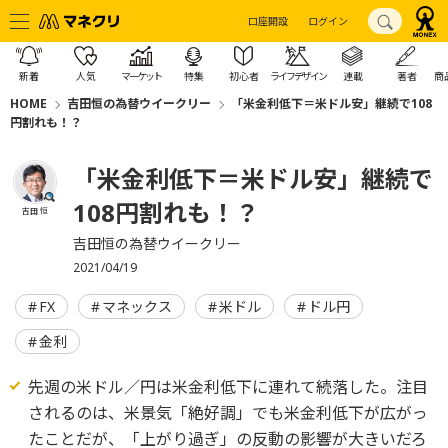
口座開設
ログイン
新着
人気
マーケット
特集
初心者
ライフデザイン
連載
著者
商
HOME
吉田恒の為替ウイークリー
「米金利低下＝米ドル安」継続で108
円割れも！？
「米金利低下＝米ドル安」継続で
108円割れも！？
吉田 恒
吉田恒の為替ウイークリー
2021/04/19
FX
マネックス
米ドル
ドル円
金利
先週の米ドル／円は米金利低下に連れて続落した。注目
されるのは、米景気「絶好調」でも米金利低下が広がっ
たことだが、「上がり過ぎ」の反動の影響が大きいだろ