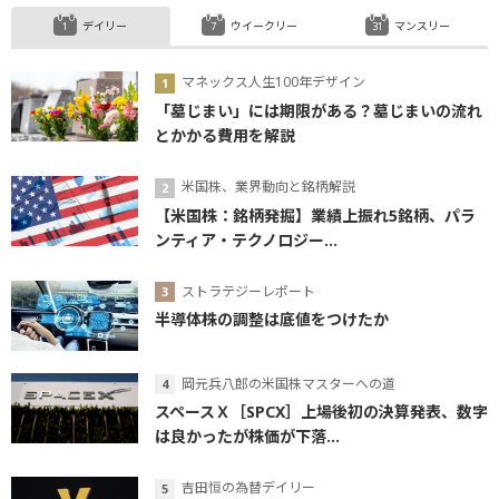
デイリー
ウイークリー
マンスリー
マネックス人生100年デザイン
「墓じまい」には期限がある？墓じまいの流れ
とかかる費用を解説
米国株、業界動向と銘柄解説
【米国株：銘柄発掘】業績上振れ5銘柄、パラ
ンティア・テクノロジー...
ストラテジーレポート
半導体株の調整は底値をつけたか
岡元兵八郎の米国株マスターへの道
スペースＸ［SPCX］上場後初の決算発表、数字
は良かったが株価が下落...
吉田恒の為替デイリー