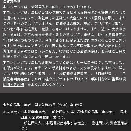
ご留意事項
本コンテンツは、情報提供を目的として行っております。
本コンテンツは、当社や当社が信頼できると考える情報源から提供されたもの
を提供していますが、当社はその正確性や完全性について意見を表明し、また
保証するものではございません。有価証券の購入、売却、デリバティブ取引、
その他の取引を推奨し、勧誘するものではありません。また、過去の実績や予
想・意見は、将来の結果を保証するものではございません。提供する情報等は
作成時現在のものであり、今後予告なしに変更または削除されることがござい
ます。当社は本コンテンツの内容に依拠してお客様が取った行動の結果に対し
責任を負うものではございません。投資にかかる最終決定は、お客様ご自身の
判断と責任でなさるようお願いいたします。
本コンテンツでは当社でお取扱している商品・サービス等について言及してい
る部分があります。商品ごとに手数料等およびリスクは異なりますので、詳し
くは「契約締結前交付書面」、「上場有価証券等書面」、「目論見書」、「目
論見書補完書面」または当社ウェブサイトの「
リスク・手数料などの重要事項
に関する説明
」をよくお読みください。
金融商品取引業者 関東財務局長（金商）第165号
日本証券業協会、一般社団法人 第二種金融商品取引業協会、一般社
団法人 金融先物取引業協会、
一般社団法人 日本暗号資産等取引業協会、一般社団法人 資産運用業
協会