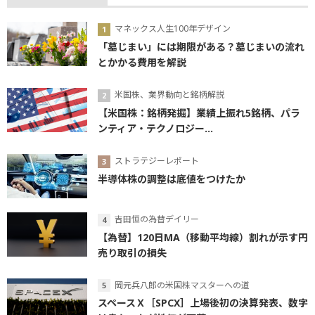
マネックス人生100年デザイン
「墓じまい」には期限がある？墓じまいの流れ
とかかる費用を解説
米国株、業界動向と銘柄解説
【米国株：銘柄発掘】業績上振れ5銘柄、パラ
ンティア・テクノロジー...
ストラテジーレポート
半導体株の調整は底値をつけたか
吉田恒の為替デイリー
【為替】120日MA（移動平均線）割れが示す円
売り取引の損失
岡元兵八郎の米国株マスターへの道
スペースＸ［SPCX］上場後初の決算発表、数字