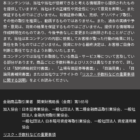
本コンテンツは、当社や当社が信頼できると考える情報源から提供されたもの
を提供していますが、当社はその正確性や完全性について意見を表明し、また
保証するものではございません。有価証券の購入、売却、デリバティブ取引、
その他の取引を推奨し、勧誘するものではありません。また、過去の実績や予
想・意見は、将来の結果を保証するものではございません。提供する情報等は
作成時現在のものであり、今後予告なしに変更または削除されることがござい
ます。当社は本コンテンツの内容に依拠してお客様が取った行動の結果に対し
責任を負うものではございません。投資にかかる最終決定は、お客様ご自身の
判断と責任でなさるようお願いいたします。
本コンテンツでは当社でお取扱している商品・サービス等について言及してい
る部分があります。商品ごとに手数料等およびリスクは異なりますので、詳し
くは「契約締結前交付書面」、「上場有価証券等書面」、「目論見書」、「目
論見書補完書面」または当社ウェブサイトの「
リスク・手数料などの重要事項
に関する説明
」をよくお読みください。
金融商品取引業者 関東財務局長（金商）第165号
日本証券業協会、一般社団法人 第二種金融商品取引業協会、一般社
団法人 金融先物取引業協会、
一般社団法人 日本暗号資産等取引業協会、一般社団法人 資産運用業
協会
リスク・手数料などの重要事項