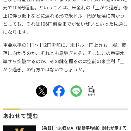
元で106円程度。ということは、米金利の「上がり過ぎ」修
正に伴う低下などに連れる形で米ドル／円が反落に向かう
としても、それは106円前後までがせいぜいといった見通し
になります。
重要水準の111～112円を前に、米ドル／円上昇も一服、反
落に向かうのか、それとも息継ぎもそこそこにこの重要水
準すら突破するのか、その鍵を握るのは空前の米金利「上
がり過ぎ」の行方ではないでしょうか。
ｱﾝｹｰﾄ
あわせて読む
【為替】120日MA（移動平均線）割れが示す円