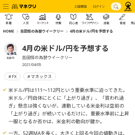
口座開設
ログイン
新着
人気
マーケット
特集
初心者
ライフデザイン
連載
著者
商
HOME
吉田恒の為替ウイークリー
4月の米ドル/円を予想する
4月の米ドル/円を予想する
吉田恒の為替ウイークリー
吉田 恒
2021/04/05
FX
マネックス
米ドル/円は111～112円という重要水準に迫ってきた。
米ドル／円自体にとくに「上がり過ぎ」、「買われ過
ぎ」懸念は強くないが、連動している米金利は空前の
「上がり過ぎ」が続いているだけに、重要水準前に上昇
一服となるか否かは、米金利の動向が鍵か。
一方、52週MAを長く、大きく上回る今回の値動きは、